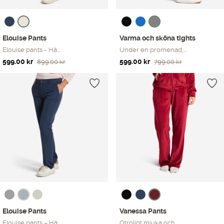
Elouise Pants
Varma och sköna tights
Elouise pants - Hä...
Under en promenad,...
Det
Det
Det
Det
599.00
kr
599.00
kr
899.00
kr
799.00
kr
ursprungliga
nuvarande
ursprungliga
nuvarande
priset
priset
priset
priset
var:
är:
var:
är:
899.00 kr.
599.00 kr.
799.00 kr.
599.00 kr.
Elouise Pants
Vanessa Pants
Elouise pants – Hä...
Otroligt mjuka och...