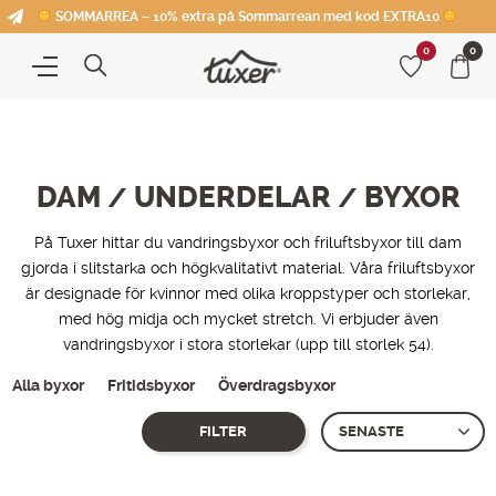
SOMMARREA – 10% extra på Sommarrean med kod EXTRA10
0
0
DAM
UNDERDELAR
BYXOR
/
/
På Tuxer hittar du vandringsbyxor och friluftsbyxor till dam
gjorda i slitstarka och högkvalitativt material. Våra friluftsbyxor
är designade för kvinnor med olika kroppstyper och storlekar,
med hög midja och mycket stretch. Vi erbjuder även
vandringsbyxor i stora storlekar (upp till storlek 54).
Alla byxor
Fritidsbyxor
Överdragsbyxor
FILTER