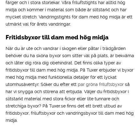
färger och i stora storlekar. Våra friluftstights har alltid hög
midja och kommer i material som både är slitstarkt och har
mycket stretch. Vandringstights för dam med hög midja är ett
utmärkt val för årets vandringar.
Fritidsbyxor till dam med hög midja
När du är ute och vandrar i skogen eller påtar i trädgården
behöver du ha sköna byxor som sitter väl på plats, är bekväma
och låter dig röra dig obehindrat. Det finns olika typer av
fritidsbyxor till dam med hög midja. På Tuxer erbjuder vi byxor
med hög midja med funktionella detaljer för ett lyckat
utomhusäventyr. Söker du efter ett
par gröna friluftsbyxor
så
har vi snygga och stilrena att erbjuda. Väljer du fritidsbyxor i
slitstarkt material med stora fickor eller lite tunnare och
stretchiga byxor? På Tuxer.se finns det ett brett utbud av
fritidsbyxor, friluftsbyxor och vandringsbyxor till dam med hög
midja.