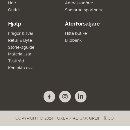
Herr
Ambassadörer
Outlet
Samarbetspartners
Hjälp
Återförsäljare
Frågor & svar
Hitta butiker
Retur & Byte
Bildbank
Storleksguide
Materiallista
Tvättråd
Kontakta oss
COPYRIGHT © 2024 TUXER / AB G.W. GREIFF & CO.