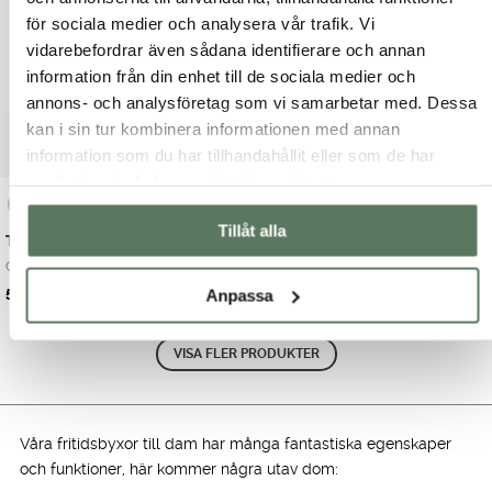
699.00 kr.
499.00 kr.
999.00 kr.
599.00 kr.
för sociala medier och analysera vår trafik. Vi
vidarebefordrar även sådana identifierare och annan
information från din enhet till de sociala medier och
annons- och analysföretag som vi samarbetar med. Dessa
kan i sin tur kombinera informationen med annan
information som du har tillhandahållit eller som de har
samlat in när du har använt deras tjänster.
Tillåt alla
Tights med förstärkning
Byxor Velour
Cruz Tights - bekv...
Otroligt mjuka och...
Det
Det
Det
Det
599.00
kr
299.00
kr
899.00
kr
499.00
kr
Anpassa
ursprungliga
nuvarande
ursprungliga
nuvarande
priset
priset
priset
priset
VISA FLER PRODUKTER
var:
är:
var:
är:
899.00 kr.
599.00 kr.
499.00 kr.
299.00 kr.
Våra fritidsbyxor till dam har många fantastiska egenskaper
och funktioner, här kommer några utav dom: