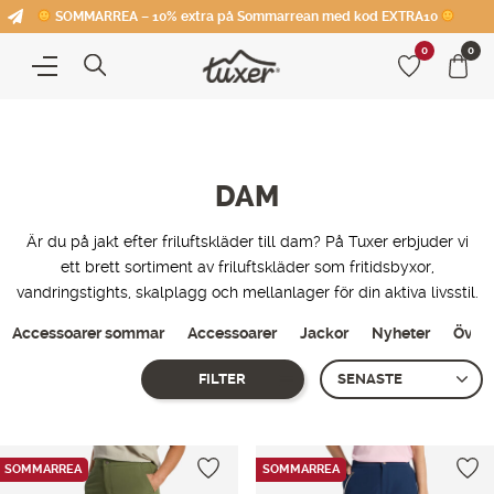
SOMMARREA – 10% extra på Sommarrean med kod EXTRA10
0
0
DAM
Är du på jakt efter friluftskläder till dam? På Tuxer erbjuder vi
ett brett sortiment av friluftskläder som fritidsbyxor,
vandringstights, skalplagg och mellanlager för din aktiva livsstil.
Accessoarer sommar
Accessoarer
Jackor
Nyheter
Överd
FILTER
Showing all 5 results
SOMMARREA
SOMMARREA