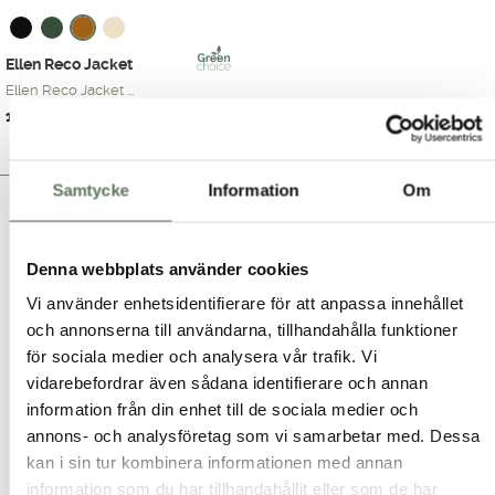
Ellen Reco Jacket
Ellen Reco Jacket ...
Det
Det
1,199.00
kr
1,599.00
kr
ursprungliga
nuvarande
priset
priset
var:
är:
Samtycke
Information
Om
Friluftskläder & fritidskläder till
1,599.00 kr.
1,199.00 kr.
dam
Denna webbplats använder cookies
Är du en person som gillar att leva en aktiv livsstil och söker
dig till bekväma frilufts och fritidskläder till dam, har du
Vi använder enhetsidentifierare för att anpassa innehållet
kommit helt rätt. På Tuxer designar vi alla våra kläder själva
och annonserna till användarna, tillhandahålla funktioner
utefter just efter våra kunders önskemål och behov. Oavsett
för sociala medier och analysera vår trafik. Vi
om du är ute efter ett par stretchiga friluftsbyxor med hög
vidarebefordrar även sådana identifierare och annan
midja eller en kjol med innerbyxa. Våra kläder håller alltid hög
information från din enhet till de sociala medier och
kvalitét samt är mycket prisvärda. Upptäck våra snygga och
annons- och analysföretag som vi samarbetar med. Dessa
funktionella fritidskläder till dam på Tuxer.se. Oavsett om du är
kan i sin tur kombinera informationen med annan
ute efter jaktkläder, hundförarkläder eller vandringskläder har
information som du har tillhandahållit eller som de har