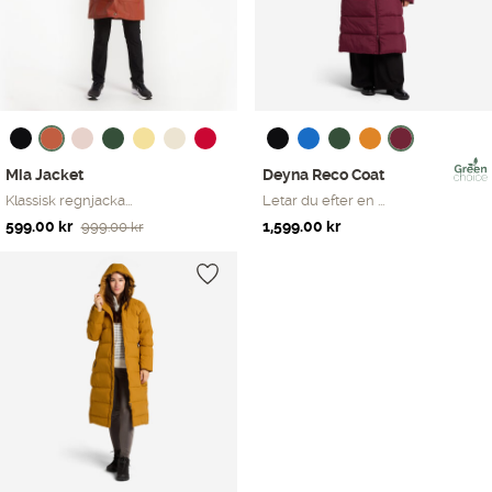
Mia Jacket
Deyna Reco Coat
Klassisk regnjacka...
Letar du efter en ...
Det
Det
599.00
kr
1,599.00
kr
999.00
kr
ursprungliga
nuvarande
priset
priset
var:
är:
999.00 kr.
599.00 kr.