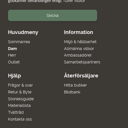
Tuxer villkor
godkänner behandlingen enligt
Skicka
Huvudmeny
Information
Sommarrea
Miljö & hållbarhet
Dam
Allmänna villkor
Herr
Ambassadörer
Outlet
Samarbetspartners
Hjälp
Återförsäljare
Frågor & svar
Hitta butiker
Retur & Byte
Bildbank
Storleksguide
Materiallista
Tvättråd
Kontakta oss