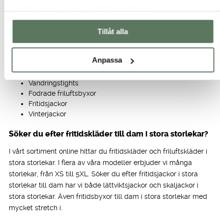
vi allt för dina utomhusaktiviteter!
samlat in när du har använt deras tjänster.
Brett utbud på fritidskläder
Tillåt alla
Våra populäraste kategorier:
Anpassa
Skorts – kjol med innerbyxa
Fritidsbyxor
Vandringstights
Fodrade friluftsbyxor
Fritidsjackor
Vinterjackor
Söker du efter fritidskläder till dam i stora storlekar?
I vårt sortiment online hittar du fritidskläder och friluftskläder i
stora storlekar. I flera av våra modeller erbjuder vi många
storlekar, från XS till 5XL. Söker du efter fritidsjackor i stora
storlekar till dam har vi både lättviktsjackor och skaljackor i
stora storlekar. Även fritidsbyxor till dam i stora storlekar med
mycket stretch i.