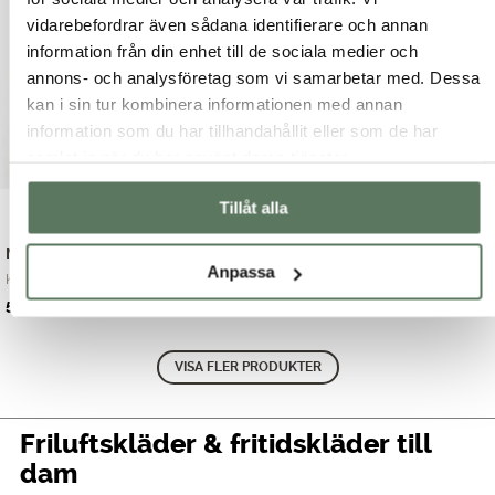
999.00 kr.
599.00 kr.
699.00 kr.
399.00 kr.
vidarebefordrar även sådana identifierare och annan
information från din enhet till de sociala medier och
annons- och analysföretag som vi samarbetar med. Dessa
kan i sin tur kombinera informationen med annan
information som du har tillhandahållit eller som de har
samlat in när du har använt deras tjänster.
Tillåt alla
Mia Jacket
Tights med förstärkning
Anpassa
Klassisk regnjacka...
Cruz Tights - bekv...
Det
Det
Det
Det
599.00
kr
599.00
kr
999.00
kr
899.00
kr
ursprungliga
nuvarande
ursprungliga
nuvarande
priset
priset
priset
priset
VISA FLER PRODUKTER
var:
är:
var:
är:
999.00 kr.
599.00 kr.
899.00 kr.
599.00 kr.
Friluftskläder & fritidskläder till
dam