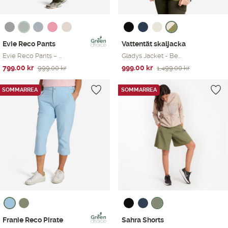
Evie Reco Pants
Vattentät skaljacka
Evie Reco Pants – ...
Gladys Jacket - Be...
Det
Det
Det
Det
799.00
kr
999.00
kr
999.00
kr
1,499.00
kr
ursprungliga
nuvarande
ursprungliga
nuvarande
priset
priset
priset
priset
SOMMARREA
SOMMARREA
var:
är:
var:
är:
999.00 kr.
799.00 kr.
1,499.00 kr.
999.00 kr.
Franie Reco Pirate
Sahra Shorts