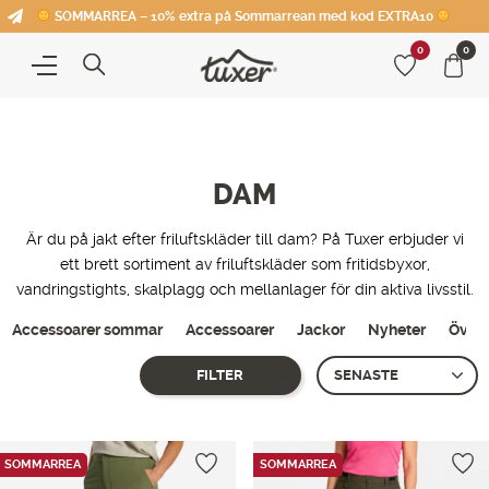
SOMMARREA – 10% extra på Sommarrean med kod EXTRA10
0
0
DAM
Är du på jakt efter friluftskläder till dam? På Tuxer erbjuder vi
ett brett sortiment av friluftskläder som fritidsbyxor,
vandringstights, skalplagg och mellanlager för din aktiva livsstil.
Accessoarer sommar
Accessoarer
Jackor
Nyheter
Överd
FILTER
Showing 1–
12
of 14 produkter
SOMMARREA
SOMMARREA