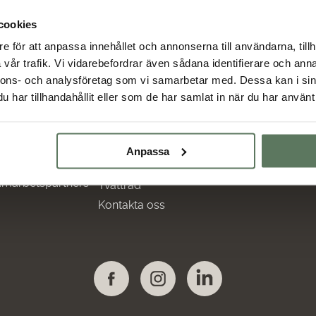
cookies
e för att anpassa innehållet och annonserna till användarna, tillh
vår trafik. Vi vidarebefordrar även sådana identifierare och anna
nnons- och analysföretag som vi samarbetar med. Dessa kan i sin
nformation
Hjälp
Återförsäljare
har tillhandahållit eller som de har samlat in när du har använt 
ljö &
Frågor & svar
Hitta butiker
llbarhet
Retur & Byte
Bildbank
lmänna villkor
Storleksguide
Anpassa
mbassadörer
Materiallista
marbetspartners
Tvättråd
Kontakta oss