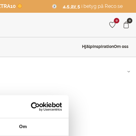
XTRA10
4,5 av 5
i betyg på Reco.se
0
0
Hjälp
Inspiration
Om oss
Om