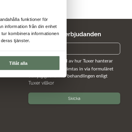
andahålla funktioner för
n information från din enhet
 tur kombinera informationen
Nyheter och erbjudanden
deras tjänster.
Jag har tagit del av hur Tuxer hanterar
Tillåt alla
uppgifterna som hämtas in via formuläret
och jag godkänner behandlingen enligt
Tuxer villkor
Skicka