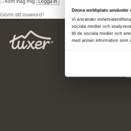
Kom ihåg mig
Logga in
Denna webbplats använder 
Glömt ditt lösenord?
Vi använder enhetsidentifierar
sociala medier och analysera 
till de sociala medier och a
Huvudmeny
I
med annan information som du 
Sommarrea
Mi
hå
Dam
Al
Herr
A
Outlet
Sa