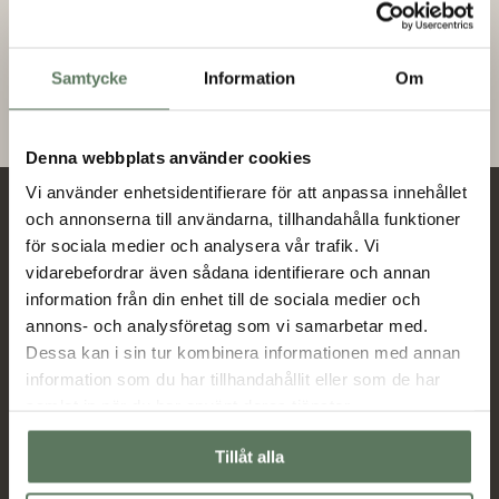
aliqua. Ut enim ad minim veniam, quis nostrud exercitation
ullamco laboris nisi ut aliquip ex ea commodo consequat. Duis
aute irure dolor in reprehenderit in voluptate velit esse cillum
Samtycke
Information
Om
dolore eu fugiat nulla pariatur. Excepteur sint occaecat
cupidatat non proident, sunt in culpa qui officia deserunt mollit
anim id est laborum.
Denna webbplats använder cookies
Vi använder enhetsidentifierare för att anpassa innehållet
Nyheter och erbjudanden
och annonserna till användarna, tillhandahålla funktioner
för sociala medier och analysera vår trafik. Vi
vidarebefordrar även sådana identifierare och annan
information från din enhet till de sociala medier och
Jag har tagit del av hur Tuxer hanterar
annons- och analysföretag som vi samarbetar med.
uppgifterna som hämtas in via formuläret och jag
Dessa kan i sin tur kombinera informationen med annan
Tuxer villkor
godkänner behandlingen enligt
information som du har tillhandahållit eller som de har
samlat in när du har använt deras tjänster.
Skicka
Tillåt alla
Huvudmeny
Information