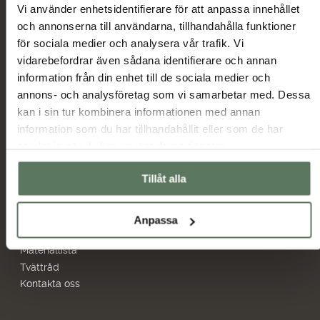
Vi använder enhetsidentifierare för att anpassa innehållet
Skicka
och annonserna till användarna, tillhandahålla funktioner
för sociala medier och analysera vår trafik. Vi
vidarebefordrar även sådana identifierare och annan
Huvudmeny
Information
information från din enhet till de sociala medier och
Sommarrea
Miljö & hållbarhet
annons- och analysföretag som vi samarbetar med. Dessa
Dam
Allmänna villkor
kan i sin tur kombinera informationen med annan
Herr
Ambassadörer
information som du har tillhandahållit eller som de har
Outlet
Samarbetspartners
samlat in när du har använt deras tjänster.
Hjälp
Återförsäljare
Tillåt alla
Frågor & svar
Hitta butiker
Retur & Byte
Bildbank
Anpassa
Storleksguide
Materiallista
Tvättråd
Kontakta oss