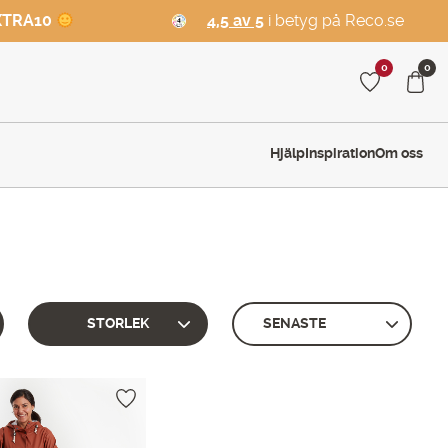
XTRA10
4,5 av 5
i betyg på Reco.se
0
0
Hjälp
Inspiration
Om oss
STORLEK