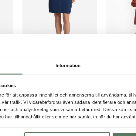
Information
Mia Jacket
e
Hollie Reco Skort
Klassisk regnj
cookies
svetsade…
Kjol med innerbyxa – i…
Det
Det
e för att anpassa innehållet och annonserna till användarna, tillh
599.00
kr
99
Det
Det
499.00
kr
699.00
kr
ursprungliga
nuvarande
vår trafik. Vi vidarebefordrar även sådana identifierare och anna
ursprungliga
nuvarande
priset
priset
nnons- och analysföretag som vi samarbetar med. Dessa kan i sin
priset
priset
var:
är:
har tillhandahållit eller som de har samlat in när du har använt 
var:
är:
999.00 kr.
599.00 kr.
699.00 kr.
499.00 kr.
Här kan du bläddra igenom produkter i b