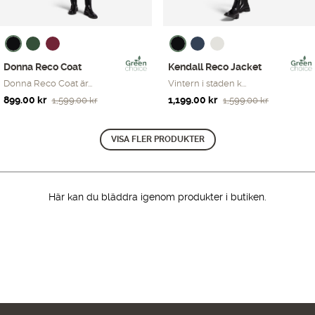
Donna Reco Coat
Kendall Reco Jacket
Donna Reco Coat är...
Vintern i staden k...
Det
Det
Det
Det
899.00
kr
1,199.00
kr
1,599.00
kr
1,599.00
kr
ursprungliga
nuvarande
ursprungliga
nuvarande
priset
priset
priset
priset
VISA FLER PRODUKTER
var:
är:
var:
är:
1,599.00 kr.
899.00 kr.
1,599.00 kr.
1,199.00 kr.
Här kan du bläddra igenom produkter i butiken.