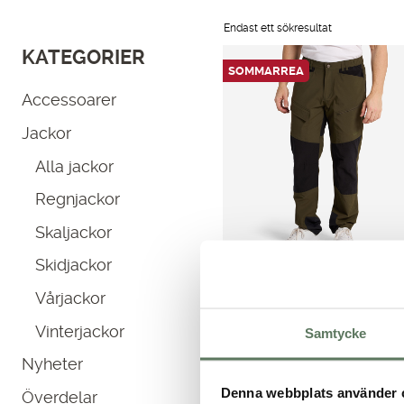
Endast ett sökresultat
KATEGORIER
SOMMARREA
Accessoarer
Jackor
Alla jackor
Regnjackor
Skaljackor
Skidjackor
Vårjackor
Hamra Pants
Vinterjackor
Samtycke
Slitstark outdoorbyxa till herr
Nyheter
med…
Det
Det
699.00
kr
1,099.00
kr
Denna webbplats använder 
Överdelar