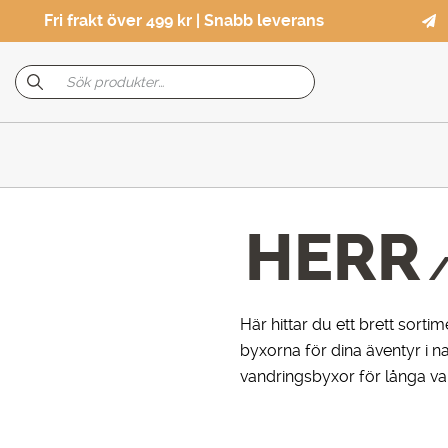
Fri frakt över 499 kr | Snabb leverans
HERR
Här hittar du ett brett sorti
byxorna för dina äventyr i 
vandringsbyxor för långa van