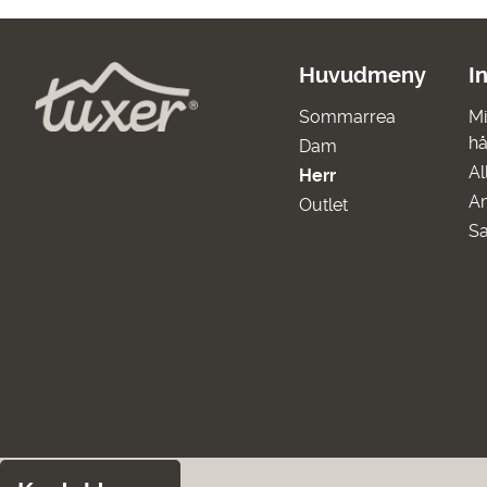
Huvudmeny
I
Sommarrea
Mi
hå
Dam
Al
Herr
A
Outlet
Sa