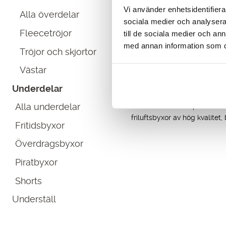
ursprungliga
nuvarande
Vi använder enhetsidentifierar
Alla överdelar
priset
priset
sociala medier och analysera 
var:
är:
Fleecetröjor
till de sociala medier och a
1,099.00 kr.
699.00 kr.
med annan information som du 
Vårt sortiment inkluderar
fod
Tröjor och skjortor
utomhusaktiviteter som jakt, f
Västar
För vandringsentusiaster har
Underdelar
Våra underdelar är tillverka
Alla underdelar
Är du ute efter ett par skö
friluftsbyxor av hög kvalitet
Fritidsbyxor
Överdragsbyxor
Piratbyxor
Shorts
Underställ