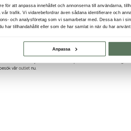
e för att anpassa innehållet och annonserna till användarna, tillh
vår trafik. Vi vidarebefordrar även sådana identifierare och anna
nnons- och analysföretag som vi samarbetar med. Dessa kan i sin
har tillhandahållit eller som de har samlat in när du har använt 
rade byxor
och underdelar för herr som håller dig varm och bekväm 
iske eller vinterutflykter. Vi erbjuder också byxor som är slitstarka och 
 vi ett brett utbud av vandringsbyxor för herr som är designade för a
Anpassa
de av högkvalitativa material som är både lätta och hållbara, vilket 
na och bra outdoorbyxor eller kanske ett par bekväma och
strechiga s
, besök vår
outlet
nu.