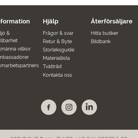
nformation
Hjälp
Återförsäljare
ljö &
Frågor & svar
Hitta butiker
llbarhet
Retur & Byte
Bildbank
lmänna villkor
Storleksguide
mbassadörer
Materiallista
marbetspartners
Tvättråd
Kontakta oss