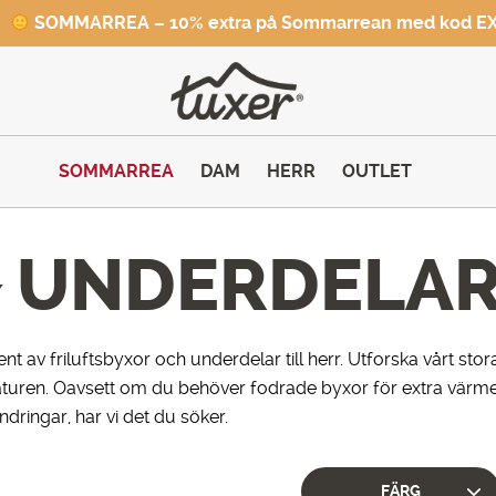
SOMMARREA – 10% extra på Sommarrean med kod E
SOMMARREA
DAM
HERR
OUTLET
UNDERDELA
/
ment av friluftsbyxor och underdelar till herr. Utforska vårt sto
naturen. Oavsett om du behöver fodrade byxor för extra värme,
dringar, har vi det du söker.
FÄRG