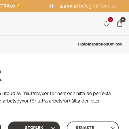
XTRA10
4,5 av 5
i betyg på Reco.se
0
0
Hjälp
Inspiration
Om oss
R
ra utbud av friluftsbyxor för herr och hitta de perfekta
 arbetsbyxor för tuffa arbetsförhållanden eller
STORLEK