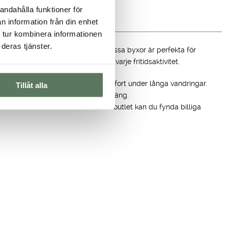
andahålla funktioner för
n information från din enhet
 tur kombinera informationen
deras tjänster.
under kalla väderförhållanden. Dessa byxor är perfekta för
funktionella för att möta kraven i varje fritidsaktivitet.
tt ge optimal rörelsefrihet och komfort under långa vandringar.
Tillåt alla
gör dem perfekta för utmanande terräng.
horts
för herr med benfickor? I vår outlet kan du fynda billiga