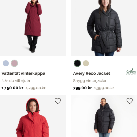
Vattentät vinterkappa
Avery Reco Jacket
När du vill njuta ...
Snygg vinterjacka ...
Det
Det
Det
Det
1,150.00
kr
799.00
kr
1,799.00
kr
1,399.00
kr
ursprungliga
nuvarande
ursprungliga
nuvarande
priset
priset
priset
priset
var:
är:
var:
är:
1,799.00 kr.
1,150.00 kr.
1,399.00 kr.
799.00 kr.