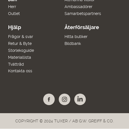
Herr
Ambassadörer
Outlet
Samarbetspartners
Hjälp
Återförsäljare
Frågor & svar
Hitta butiker
Retur & Byte
Bildbank
Storleksguide
Materiallista
Tvättråd
Kontakta oss
COPYRIGHT © 2024 TUXER / AB G.W. GREIFF & CO.