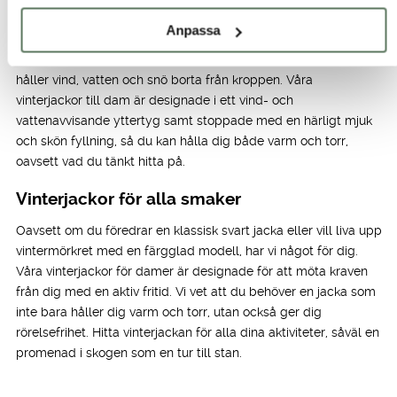
Som du säkert upplevt kan en svensk vinter vara riktigt fin med
Anpassa
kalla, soliga och snötäckta dagar. Men den brukar även bjuda
på endel slask och blåst. Hos Tuxer hittar du vinterjackor som
håller vind, vatten och snö borta från kroppen. Våra
vinterjackor till dam är designade i ett vind- och
vattenavvisande yttertyg samt stoppade med en härligt mjuk
och skön fyllning, så du kan hålla dig både varm och torr,
oavsett vad du tänkt hitta på.
Vinterjackor för alla smaker
Oavsett om du föredrar en klassisk svart jacka eller vill liva upp
vintermörkret med en färgglad modell, har vi något för dig.
Våra vinterjackor för damer är designade för att möta kraven
från dig med en aktiv fritid. Vi vet att du behöver en jacka som
inte bara håller dig varm och torr, utan också ger dig
rörelsefrihet. Hitta vinterjackan för alla dina aktiviteter, såväl en
promenad i skogen som en tur till stan.