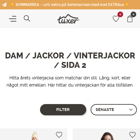
SOMMARREA – 10% extra på Sommarrean med kod EXTRA10
0
0
DAM
JACKOR
VINTERJACKOR
/
/
SIDA 2
/
Hitta årets vinterjacka som matchar din stil. Lång, kort, eller
något mitt emellan. Här hittar du vinterjackan för alla tillfällen.
FILTER
Showing 13–
17
of 17 produkter