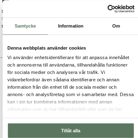
Skidjacka Dam
Margot 2.0 Jacket ...
Det
Det
Samtycke
Information
Om
1,099.00
kr
1,699.00
kr
ursprungliga
nuvarande
priset
priset
VISA FLER PRODUKTER
var:
är:
Denna webbplats använder cookies
1,699.00 kr.
1,099.00 kr.
Vi använder enhetsidentifierare för att anpassa innehållet
Hitta din perfekta vinterjacka hos
och annonserna till användarna, tillhandahålla funktioner
oss
för sociala medier och analysera vår trafik. Vi
vidarebefordrar även sådana identifierare och annan
När temperaturen sjunker och vintern närmar sig är det dags
information från din enhet till de sociala medier och
att uppdatera garderoben med en varm och skön vinterjacka.
annons- och analysföretag som vi samarbetar med. Dessa
Tuxer har ett brett urval av vinterjackor som kombinerar
kan i sin tur kombinera informationen med annan
funktion, stil och komfort. Välj mellan korta, halvlånga och
information som du har tillhandahållit eller som de har
långa modeller i många olika färger. Du hittar enkelt något
samlat in när du har använt deras tjänster.
som passar både din personliga stil och dina behov.
Tillåt alla
Håll dig torr och varm hela vintern