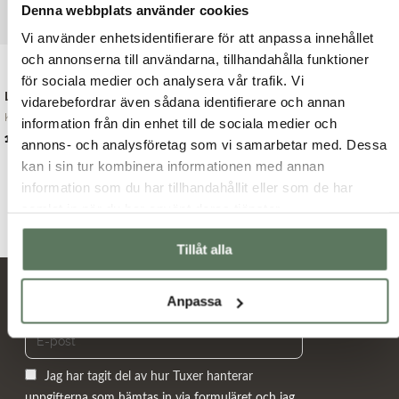
Denna webbplats använder cookies
Vi använder enhetsidentifierare för att anpassa innehållet
och annonserna till användarna, tillhandahålla funktioner
för sociala medier och analysera vår trafik. Vi
Logan Reco Jacket
Ellen Reco Jacket
vidarebefordrar även sådana identifierare och annan
Kylan biter i luft...
Ellen Reco Jacket ...
information från din enhet till de sociala medier och
Det
Det
Det
Det
1,199.00
kr
1,199.00
kr
1,599.00
kr
1,599.00
kr
annons- och analysföretag som vi samarbetar med. Dessa
ursprungliga
nuvarande
ursprungliga
nuvarande
kan i sin tur kombinera informationen med annan
priset
priset
priset
priset
information som du har tillhandahållit eller som de har
var:
är:
var:
är:
samlat in när du har använt deras tjänster.
1,599.00 kr.
1,199.00 kr.
1,599.00 kr.
1,199.00 kr.
Tillåt alla
Nyheter och erbjudanden
Anpassa
Jag har tagit del av hur Tuxer hanterar
uppgifterna som hämtas in via formuläret och jag