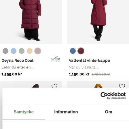
Deyna Reco Coat
Vattentät vinterkappa
Letar du efter en ...
När du vill njuta ...
Det
Det
1,599.00
kr
1,150.00
kr
1,799.00
kr
ursprungliga
nuvarande
priset
priset
var:
är:
1,799.00 kr.
1,150.00 kr.
Samtycke
Information
Om