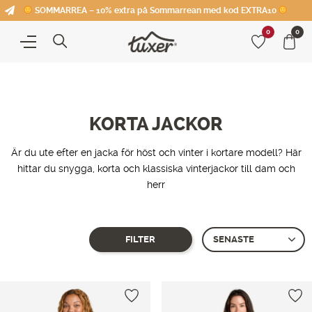
SOMMARREA – 10% extra på Sommarrean med kod EXTRA10
0
0
KORTA JACKOR
Är du ute efter en jacka för höst och vinter i kortare modell? Här
hittar du snygga, korta och klassiska vinterjackor till dam och
herr
FILTER
Showing 1–
12
of 13 produkter