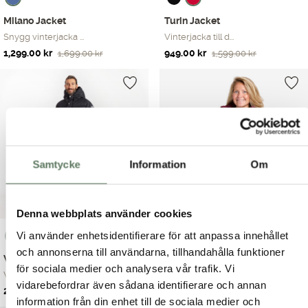
Milano Jacket
Turin Jacket
Snygg vinterjacka ...
Vinterjacka till d...
Det
Det
Det
Det
1,299.00
kr
949.00
kr
1,699.00
kr
1,599.00
kr
ursprungliga
nuvarande
ursprungliga
nuvarande
priset
priset
priset
priset
var:
är:
var:
är:
1,699.00 kr.
1,299.00 kr.
1,599.00 kr.
949.00 kr.
Samtycke
Information
Om
Denna webbplats använder cookies
Vi använder enhetsidentifierare för att anpassa innehållet
och annonserna till användarna, tillhandahålla funktioner
Varm dunjacka - unisex
Gloria Jacket
för sociala medier och analysera vår trafik. Vi
Vintern kan vara b...
Gloria Jacket är d...
vidarebefordrar även sådana identifierare och annan
Det
Det
Det
Det
2,399.00
kr
799.00
kr
2,995.00
kr
1,099.00
kr
information från din enhet till de sociala medier och
ursprungliga
nuvarande
ursprungliga
nuvarande