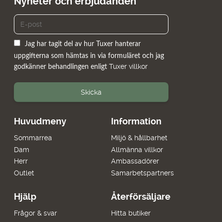
Nyheter och erbjudanden
Jag har tagit del av hur Tuxer hanterar
uppgifterna som hämtas in via formuläret och jag
Tuxer villkor
godkänner behandlingen enligt
Skicka
Huvudmeny
Information
Sommarrea
Miljö & hållbarhet
Dam
Allmänna villkor
Herr
Ambassadörer
Outlet
Samarbetspartners
Hjälp
Återförsäljare
Frågor & svar
Hitta butiker