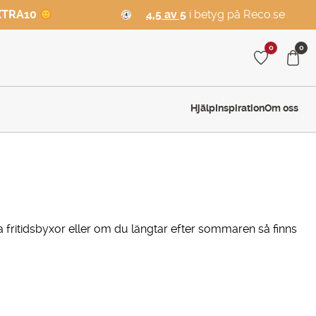
XTRA10
4,5 av 5
i betyg på Reco.se
0
0
Hjälp
Inspiration
Om oss
iga fritidsbyxor eller om du längtar efter sommaren så finns