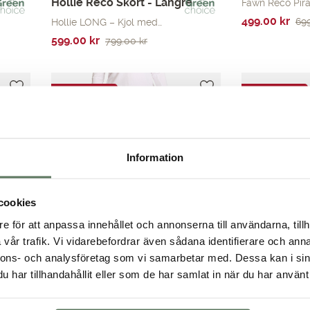
Hollie Reco Skort - Längre
Fawn Reco Pira
Det
Det
499.00
kr
69
Hollie LONG – Kjol med…
ursprungliga
nuvarande
Det
Det
599.00
kr
799.00
kr
priset
priset
ursprungliga
nuvarande
var:
är:
priset
priset
699.00 kr.
499.00 kr.
var:
är:
SOMMARREA
SOMMARREA
799.00 kr.
599.00 kr.
Information
cookies
e för att anpassa innehållet och annonserna till användarna, tillh
vår trafik. Vi vidarebefordrar även sådana identifierare och anna
nnons- och analysföretag som vi samarbetar med. Dessa kan i sin
har tillhandahållit eller som de har samlat in när du har använt 
Peggy Pirate
Abigail Shirt
Peggy är en smidig och…
Kika in denna fa