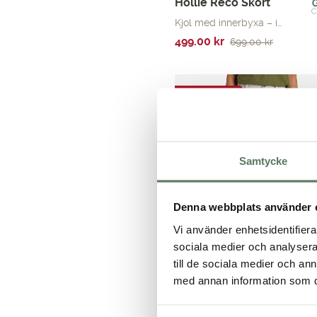
Hollie Reco Skort
Kjol med innerbyxa – i…
Det
Det
499.00
kr
699.00
kr
ursprungliga
nuvarande
priset
priset
var:
är:
SOMMARREA
699.00 kr.
499.00 kr.
Samtycke
Denna webbplats använder 
Vi använder enhetsidentifierar
sociala medier och analysera 
till de sociala medier och a
med annan information som du 
Fiona Reco Shorts
Fiona Reco Shorts – ett…