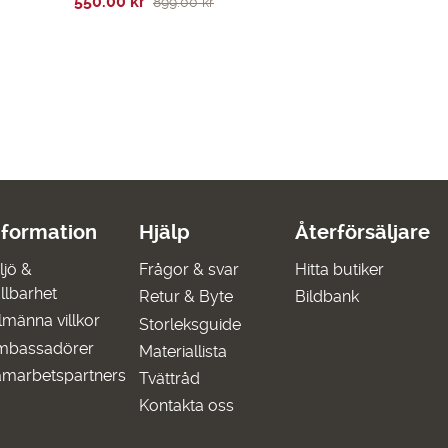
Det
Det
550.00
kr
899.00
kr
ursprungliga
nuvarande
priset
priset
var:
är:
899.00 kr.
550.00 kr.
nformation
Hjälp
Återförsäljare
ljö &
Frågor & svar
Hitta butiker
llbarhet
Retur & Byte
Bildbank
lmänna villkor
Storleksguide
mbassadörer
Materiallista
marbetspartners
Tvättråd
Kontakta oss