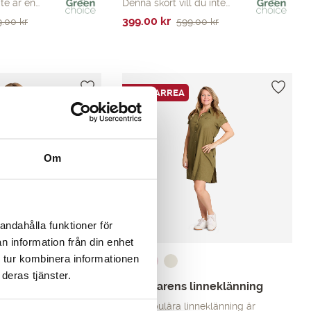
te är en…
Denna skort vill du inte…
Det
Det
399.00
kr
9.00
kr
599.00
kr
ursprungliga
nuvarande
priset
priset
var:
är:
599.00 kr.
399.00 kr.
SOMMARREA
Om
andahålla funktioner för
n information från din enhet
 tur kombinera informationen
deras tjänster.
Sommarens linneklänning
vorit i…
Vår populära linneklänning är