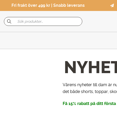
Fri frakt över 499 kr | Snabb leverans
NYHE
Vårens nyheter till dam är nu
det både shorts, toppar, sko
Få 15% rabatt på ditt först