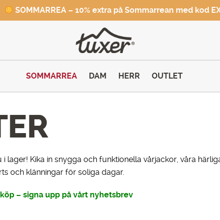
SOMMARREA – 10% extra på Sommarrean med kod E
SOMMARREA
DAM
HERR
OUTLET
TER
 i lager! Kika in snygga och funktionella vårjackor, våra härl
rts och klänningar för soliga dagar.
a köp – signa upp på vårt nyhetsbrev