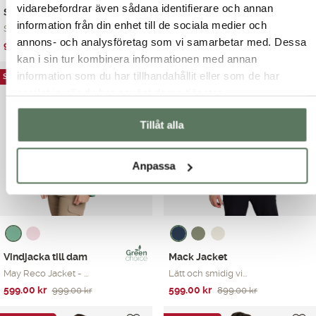
vidarebefordrar även sådana identifierare och annan
Stanley Jacket
Regnjacka herr
information från din enhet till de sociala medier och
Skaljacka till hon...
Klassisk regnjacka...
annons- och analysföretag som vi samarbetar med. Dessa
Det
Det
Det
Det
999.00
kr
599.00
kr
1,499.00
kr
999.00
kr
kan i sin tur kombinera informationen med annan
ursprungliga
nuvarande
ursprungliga
nuvarande
priset
priset
priset
priset
information som du har tillhandahållit eller som de har
SOMMARREA
SOMMARREA
var:
är:
var:
är:
samlat in när du har använt deras tjänster.
1,499.00 kr.
999.00 kr.
999.00 kr.
599.00 kr.
Tillåt alla
Anpassa
Vindjacka till dam
Mack Jacket
May Reco Jacket - ...
Lätt och smidig vi...
Det
Det
Det
Det
599.00
kr
599.00
kr
999.00
kr
899.00
kr
ursprungliga
nuvarande
ursprungliga
nuvarande