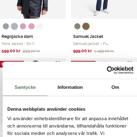
Regnjacka dam
Samuel Jacket
Nina Jacket - En f...
Samuel jacket – Fu...
Det
Det
Det
Det
599.00
kr
999.00
kr
999.00
kr
1,499.00
kr
ursprungliga
nuvarande
ursprungliga
nuvarande
priset
priset
priset
priset
SOMMARREA
SOMMARREA
var:
är:
var:
är:
999.00 kr.
599.00 kr.
1,499.00 kr.
999.00 kr.
Samtycke
Information
Om
Denna webbplats använder cookies
Vi använder enhetsidentifierare för att anpassa innehållet
och annonserna till användarna, tillhandahålla funktioner
för sociala medier och analysera vår trafik. Vi