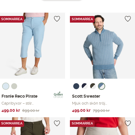
Showing 37–
48
of 55 produkter
SOMMARREA
SOMMARREA
Franie Reco Pirate
Scott Sweater
Capribyxor – stilr...
Mjuk och skön tröj...
Det
Det
Det
Det
499.00
kr
499.00
kr
699.00
kr
799.00
kr
ursprungliga
nuvarande
ursprungliga
nuvarande
priset
priset
priset
priset
SOMMARREA
SOMMARREA
var:
är:
var:
är: