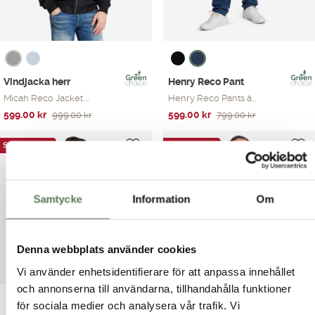
Vindjacka herr
Henry Reco Pant
Micah Reco Jacket ...
Henry Reco Pants ä...
Det
Det
Det
Det
599.00
kr
599.00
kr
999.00
kr
799.00
kr
ursprungliga
nuvarande
ursprungliga
nuvarande
priset
priset
priset
priset
SOMMARREA
SOMMARREA
var:
är:
var:
är:
999.00 kr.
599.00 kr.
799.00 kr.
599.00 kr.
Samtycke
Information
Om
Denna webbplats använder cookies
Vi använder enhetsidentifierare för att anpassa innehållet
och annonserna till användarna, tillhandahålla funktioner
för sociala medier och analysera vår trafik. Vi