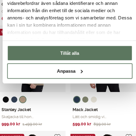
vidarebefordrar även sådana identifierare och annan
Garry Reco Jacket
Cameron Reco Jacket
information från din enhet till de sociala medier och
Garry Reco Jacket ...
Årets vardagsjacka...
annons- och analysföretag som vi samarbetar med. Dessa
Det
Det
Det
Det
699.00
kr
699.00
kr
1,099.00
kr
1,199.00
kr
ursprungliga
nuvarande
kan i sin tur kombinera informationen med annan
ursprungliga
nuvarande
priset
priset
priset
priset
information som du har tillhandahållit eller som de har
SOMMARREA
SOMMARREA
var:
är:
var:
är:
samlat in när du har använt deras tjänster.
1,099.00 kr.
699.00 kr.
1,199.00 kr.
699.00 kr.
Tillåt alla
Anpassa
Stanley Jacket
Mack Jacket
Skaljacka till hon...
Lätt och smidig vi...
Det
Det
Det
Det
999.00
kr
599.00
kr
1,499.00
kr
899.00
kr
ursprungliga
nuvarande
ursprungliga
nuvarande