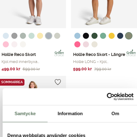
Hollie Reco Skort
Hollie Reco Skort - Längre
Kjol med innerbyxa...
Hollie LONG – Kjol...
Det
Det
Det
Det
499.00
kr
599.00
kr
699.00
kr
799.00
kr
ursprungliga
nuvarande
ursprungliga
nuvarande
priset
priset
priset
priset
SOMMARREA
var:
är:
var:
är:
699.00 kr.
499.00 kr.
799.00 kr.
599.00 kr.
Samtycke
Information
Om
Denna webbplats använder cookies