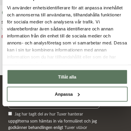
Vi använder enhetsidentifierare för att anpassa innehållet
och annonserna till användarna, tillhandahålla funktioner
för sociala medier och analysera vår trafik. Vi
Sommarens linneklänning
vidarebefordrar även sådana identifierare och annan
Vår populära linne...
information från din enhet till de sociala medier och
Det
Det
599.00
kr
899.00
kr
ursprungliga
nuvarande
annons- och analysföretag som vi samarbetar med. Dessa
priset
priset
kan i sin tur kombinera informationen med annan
var:
är:
information som du har tillhandahållit eller som de har
899.00 kr.
599.00 kr.
samlat in när du har använt deras tjänster.
Tillåt alla
Nyheter och erbjudanden
Anpassa
Jag har tagit del av hur Tuxer hanterar
uppgifterna som hämtas in via formuläret och jag
Tuxer villkor
godkänner behandlingen enligt