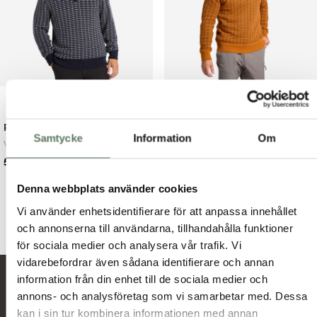
Prescott Sweater
Seth Sweater
Samtycke
Information
Om
Vindtät och varm t...
Vindtätt och stick...
Det
Det
Det
Det
599.00
kr
599.00
kr
899.00
kr
799.00
kr
ursprungliga
nuvarande
ursprungliga
nuvarande
Denna webbplats använder cookies
priset
priset
priset
priset
var:
är:
var:
är:
Vi använder enhetsidentifierare för att anpassa innehållet
899.00 kr.
599.00 kr.
799.00 kr.
599.00 kr.
och annonserna till användarna, tillhandahålla funktioner
för sociala medier och analysera vår trafik. Vi
vidarebefordrar även sådana identifierare och annan
information från din enhet till de sociala medier och
Nyheter och erbjudanden
annons- och analysföretag som vi samarbetar med. Dessa
kan i sin tur kombinera informationen med annan