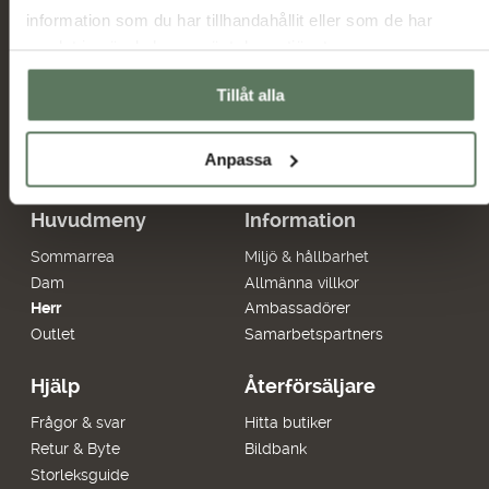
information som du har tillhandahållit eller som de har
samlat in när du har använt deras tjänster.
Jag har tagit del av hur Tuxer hanterar
uppgifterna som hämtas in via formuläret och jag
Tillåt alla
Tuxer villkor
godkänner behandlingen enligt
Skicka
Anpassa
Huvudmeny
Information
Sommarrea
Miljö & hållbarhet
Dam
Allmänna villkor
Herr
Ambassadörer
Outlet
Samarbetspartners
Hjälp
Återförsäljare
Frågor & svar
Hitta butiker
Retur & Byte
Bildbank
Storleksguide