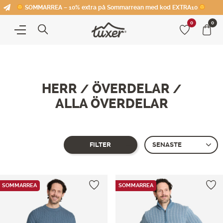
SOMMARREA – 10% extra på Sommarrean med kod EXTRA10
0
0
HERR
ÖVERDELAR
/
/
ALLA ÖVERDELAR
FILTER
Showing all 8 results
SOMMARREA
SOMMARREA