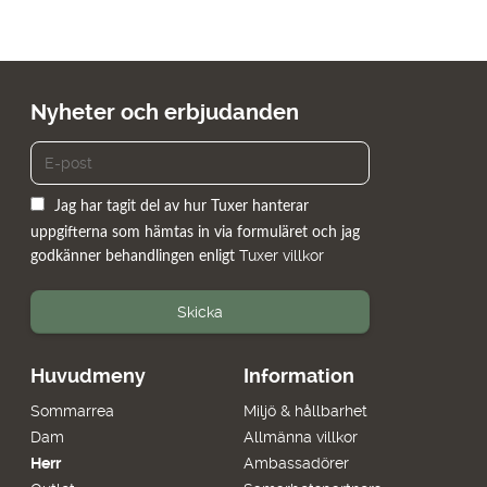
899.00 kr.
499.00 kr.
899.00 kr.
449.00 kr.
Nyheter och erbjudanden
Jag har tagit del av hur Tuxer hanterar
uppgifterna som hämtas in via formuläret och jag
Tuxer villkor
godkänner behandlingen enligt
Skicka
Huvudmeny
Information
Sommarrea
Miljö & hållbarhet
Dam
Allmänna villkor
Herr
Ambassadörer