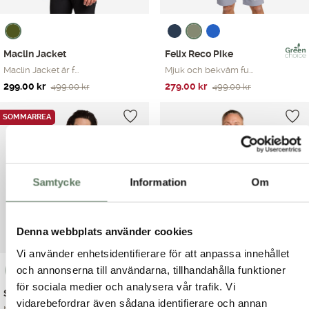
Maclin Jacket
Felix Reco Pike
Maclin Jacket är f...
Mjuk och bekväm fu...
Det
Det
Det
Det
299.00
kr
279.00
kr
499.00
kr
499.00
kr
ursprungliga
nuvarande
ursprungliga
nuvarande
priset
priset
priset
priset
SOMMARREA
var:
är:
var:
är:
499.00 kr.
299.00 kr.
499.00 kr.
279.00 kr.
Samtycke
Information
Om
Denna webbplats använder cookies
Vi använder enhetsidentifierare för att anpassa innehållet
och annonserna till användarna, tillhandahålla funktioner
för sociala medier och analysera vår trafik. Vi
Scott Sweater
Grant Jacket
vidarebefordrar även sådana identifierare och annan