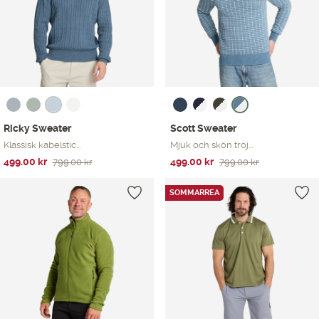
Ricky Sweater
Scott Sweater
Klassisk kabelstic...
Mjuk och skön tröj...
Det
Det
Det
Det
499.00
kr
499.00
kr
799.00
kr
799.00
kr
ursprungliga
nuvarande
ursprungliga
nuvarande
priset
priset
priset
priset
SOMMARREA
var:
är:
var:
är:
799.00 kr.
499.00 kr.
799.00 kr.
499.00 kr.