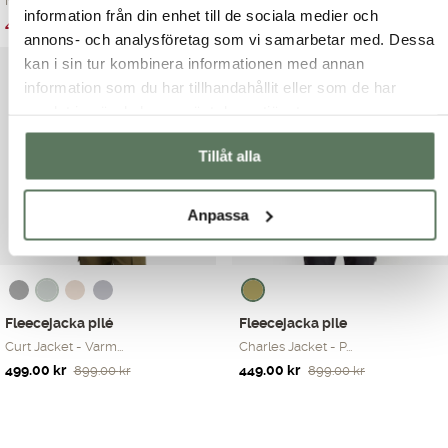
Mjuk och skön tröj...
Grant Jacket är de...
information från din enhet till de sociala medier och
Det
Det
Det
Det
499.00
kr
449.00
kr
799.00
kr
599.00
kr
annons- och analysföretag som vi samarbetar med. Dessa
ursprungliga
nuvarande
ursprungliga
nuvarande
kan i sin tur kombinera informationen med annan
priset
priset
priset
priset
var:
är:
var:
är:
information som du har tillhandahållit eller som de har
799.00 kr.
499.00 kr.
599.00 kr.
449.00 kr.
samlat in när du har använt deras tjänster.
Tillåt alla
Anpassa
Fleecejacka pilé
Fleecejacka pile
Curt Jacket - Varm...
Charles Jacket - P...
Det
Det
Det
Det
499.00
kr
449.00
kr
899.00
kr
899.00
kr
ursprungliga
nuvarande
ursprungliga
nuvarande
priset
priset
priset
priset
var:
är:
var:
är: