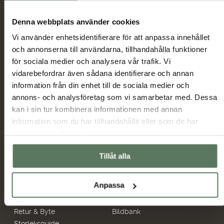
Denna webbplats använder cookies
Jag har tagit del av hur Tuxer hanterar
Vi använder enhetsidentifierare för att anpassa innehållet
uppgifterna som hämtas in via formuläret och jag
och annonserna till användarna, tillhandahålla funktioner
Tuxer villkor
godkänner behandlingen enligt
för sociala medier och analysera vår trafik. Vi
vidarebefordrar även sådana identifierare och annan
Skicka
information från din enhet till de sociala medier och
annons- och analysföretag som vi samarbetar med. Dessa
Huvudmeny
Information
kan i sin tur kombinera informationen med annan
information som du har tillhandahållit eller som de har
Sommarrea
Miljö & hållbarhet
samlat in när du har använt deras tjänster.
Dam
Allmänna villkor
Herr
Ambassadörer
Tillåt alla
Outlet
Samarbetspartners
Hjälp
Återförsäljare
Anpassa
Frågor & svar
Hitta butiker
Retur & Byte
Bildbank
Storleksguide