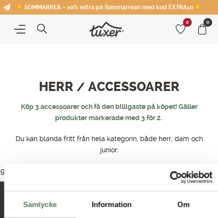
SOMMARREA – 10% extra på Sommarrean med kod EXTRA10
0
0
HERR
ACCESSOARER
/
Köp 3 accessoarer och få den billigaste på köpet! Gäller
produkter markerade med 3 för 2.
Du kan blanda fritt från hela kategorin, både herr, dam och
junior.
nga produkter hittades som motsvarar ditt val.
Nyheter och erbjudanden
Samtycke
Information
Om