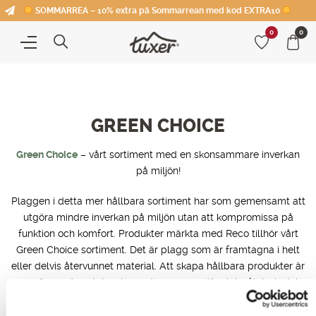
SOMMARREA – 10% extra på Sommarrean med kod EXTRA10
0
0
GREEN CHOICE
Green Choice
– vårt sortiment med en skonsammare inverkan
på miljön!
Plaggen i detta mer hållbara sortiment har som gemensamt att
utgöra mindre inverkan på miljön utan att kompromissa på
funktion och komfort. Produkter märkta med Reco tillhör vårt
Green Choice sortiment. Det är plagg som är framtagna i helt
eller delvis återvunnet material. Att skapa hållbara produkter är
en spännande och inspirerande process, där slutmålet givetvis
är att hela Tuxers sortiment ska vara av en grönare karaktär.