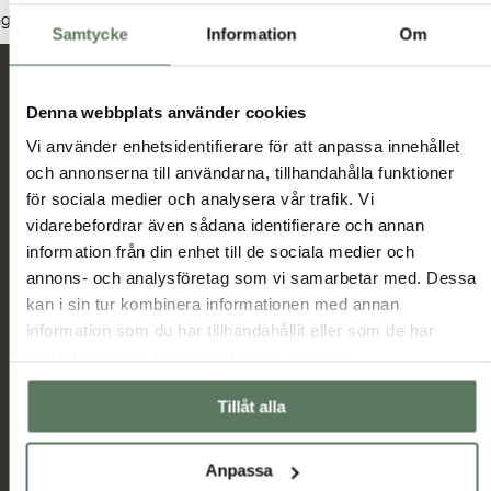
Dam
Herr
Junior
nga produkter hittades som motsvarar ditt val.
Samtycke
Information
Om
Nyheter och erbjudanden
Denna webbplats använder cookies
Vi använder enhetsidentifierare för att anpassa innehållet
och annonserna till användarna, tillhandahålla funktioner
Jag har tagit del av hur Tuxer hanterar
för sociala medier och analysera vår trafik. Vi
uppgifterna som hämtas in via formuläret och jag
vidarebefordrar även sådana identifierare och annan
Tuxer villkor
godkänner behandlingen enligt
information från din enhet till de sociala medier och
annons- och analysföretag som vi samarbetar med. Dessa
Skicka
kan i sin tur kombinera informationen med annan
information som du har tillhandahållit eller som de har
samlat in när du har använt deras tjänster.
Huvudmeny
Information
Sommarrea
Miljö & hållbarhet
Tillåt alla
Dam
Allmänna villkor
Herr
Ambassadörer
Anpassa
Outlet
Samarbetspartners