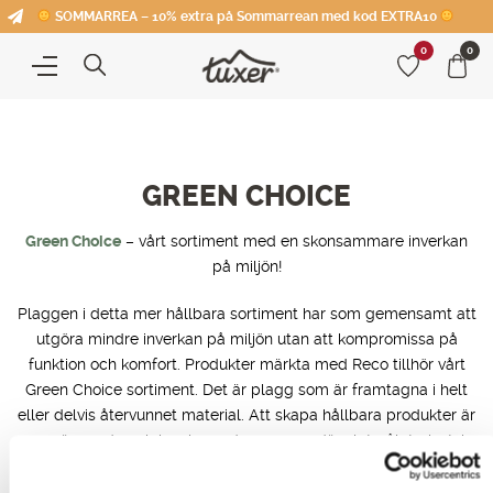
SOMMARREA – 10% extra på Sommarrean med kod EXTRA10
0
0
GREEN CHOICE
Green Choice
– vårt sortiment med en skonsammare inverkan
på miljön!
Plaggen i detta mer hållbara sortiment har som gemensamt att
utgöra mindre inverkan på miljön utan att kompromissa på
funktion och komfort. Produkter märkta med Reco tillhör vårt
Green Choice sortiment. Det är plagg som är framtagna i helt
eller delvis återvunnet material. Att skapa hållbara produkter är
en spännande och inspirerande process, där slutmålet givetvis
är att hela Tuxers sortiment ska vara av en grönare karaktär.