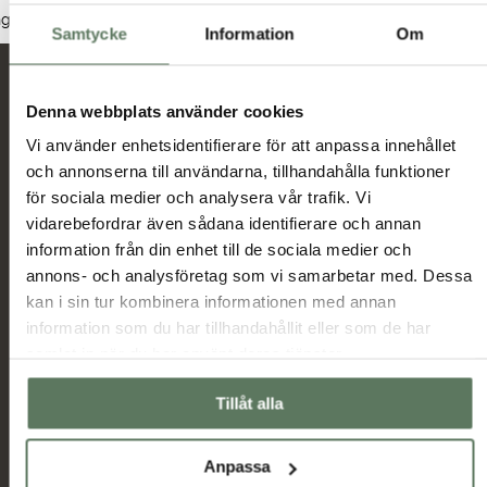
Dam
Herr
Junior
nga produkter hittades som motsvarar ditt val.
Samtycke
Information
Om
Nyheter och erbjudanden
Denna webbplats använder cookies
Vi använder enhetsidentifierare för att anpassa innehållet
och annonserna till användarna, tillhandahålla funktioner
Jag har tagit del av hur Tuxer hanterar
för sociala medier och analysera vår trafik. Vi
uppgifterna som hämtas in via formuläret och jag
vidarebefordrar även sådana identifierare och annan
Tuxer villkor
godkänner behandlingen enligt
information från din enhet till de sociala medier och
annons- och analysföretag som vi samarbetar med. Dessa
Skicka
kan i sin tur kombinera informationen med annan
information som du har tillhandahållit eller som de har
samlat in när du har använt deras tjänster.
Huvudmeny
Information
Sommarrea
Miljö & hållbarhet
Tillåt alla
Dam
Allmänna villkor
Herr
Ambassadörer
Anpassa
Outlet
Samarbetspartners