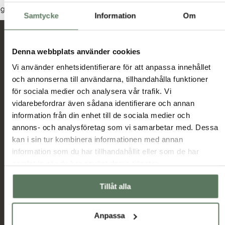
Dam
Herr
Junior
nga produkter hittades som motsvarar ditt val.
Samtycke
Information
Om
Nyheter och erbjudanden
Denna webbplats använder cookies
Vi använder enhetsidentifierare för att anpassa innehållet
och annonserna till användarna, tillhandahålla funktioner
Jag har tagit del av hur Tuxer hanterar
för sociala medier och analysera vår trafik. Vi
uppgifterna som hämtas in via formuläret och jag
vidarebefordrar även sådana identifierare och annan
Tuxer villkor
godkänner behandlingen enligt
information från din enhet till de sociala medier och
annons- och analysföretag som vi samarbetar med. Dessa
Skicka
kan i sin tur kombinera informationen med annan
information som du har tillhandahållit eller som de har
samlat in när du har använt deras tjänster.
Huvudmeny
Information
Sommarrea
Miljö & hållbarhet
Tillåt alla
Dam
Allmänna villkor
Herr
Ambassadörer
Anpassa
Outlet
Samarbetspartners