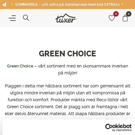
SOMMARREA – 10% extra på Sommarrean med kod EXTRA10
0
0
GREEN CHOICE
Green Choice
– vårt sortiment med en skonsammare inverkan
på miljön!
Plaggen i detta mer hållbara sortiment har som gemensamt att
utgöra mindre inverkan på miljön utan att kompromissa på
funktion och komfort. Produkter märkta med Reco tillhör vårt
Green Choice sortiment. Det är plagg som är framtagna i helt
eller delvis återvunnet material. Att skapa hållbara produkter är
en spännande och inspirerande process, där slutmålet givetvis
är att hela Tuxers sortiment ska vara av en grönare karaktär.