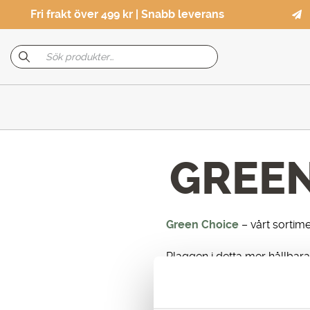
Fri frakt över 499 kr | Snabb leverans
GREEN
Green Choice
– vårt sortim
Plaggen i detta mer hållbar
Produkter märkta med Reco ti
hållbara produkter är en spä