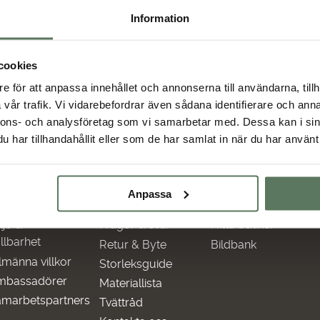
Information
otsvarar ditt val.
cookies
e för att anpassa innehållet och annonserna till användarna, tillh
vår trafik. Vi vidarebefordrar även sådana identifierare och anna
nnons- och analysföretag som vi samarbetar med. Dessa kan i sin
har tillhandahållit eller som de har samlat in när du har använt 
Anpassa
nformation
Hjälp
Återförsäljare
ljö &
Frågor & svar
Hitta butiker
llbarhet
Retur & Byte
Bildbank
lmänna villkor
Storleksguide
mbassadörer
Materiallista
marbetspartners
Tvättråd