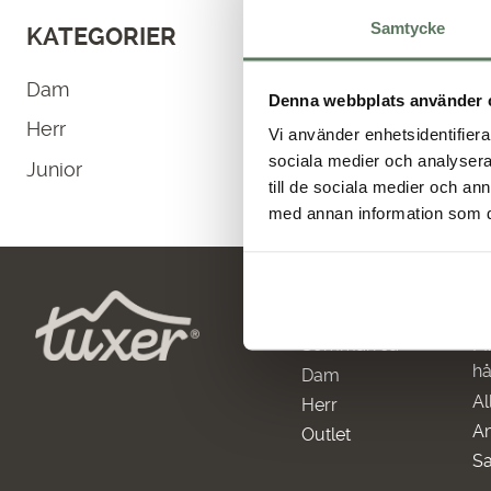
Samtycke
KATEGORIER
Inga produkter hittades som m
Dam
Denna webbplats använder 
Herr
Vi använder enhetsidentifierar
sociala medier och analysera 
Junior
till de sociala medier och a
med annan information som du 
Huvudmeny
I
Sommarrea
Mi
hå
Dam
Al
Herr
A
Outlet
Sa