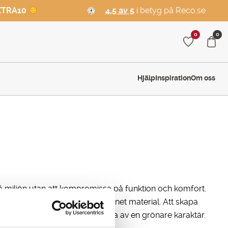
XTRA10
4,5 av 5
i betyg på Reco.se
0
0
Hjälp
Inspiration
Om oss
å miljön utan att kompromissa på funktion och komfort.
gna i helt eller delvis återvunnet material. Att skapa
t hela Tuxers sortiment ska vara av en grönare karaktär.