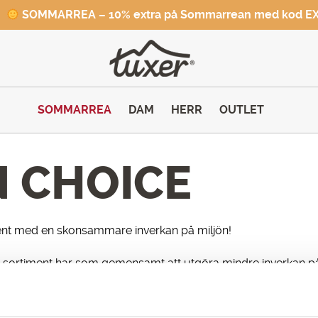
SOMMARREA – 10% extra på Sommarrean med kod E
SOMMARREA
DAM
HERR
OUTLET
 CHOICE
ent med en skonsammare inverkan på miljön!
a sortiment har som gemensamt att utgöra mindre inverkan p
llhör vårt Green Choice sortiment. Det är plagg som är framta
nnande och inspirerande process, där slutmålet givetvis är at