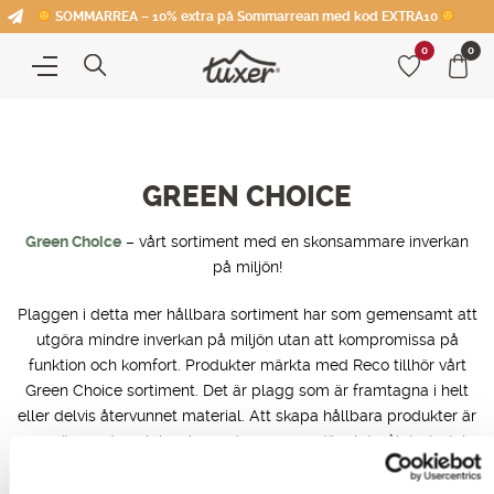
SOMMARREA – 10% extra på Sommarrean med kod EXTRA10
0
0
GREEN CHOICE
Green Choice
– vårt sortiment med en skonsammare inverkan
på miljön!
Plaggen i detta mer hållbara sortiment har som gemensamt att
utgöra mindre inverkan på miljön utan att kompromissa på
funktion och komfort. Produkter märkta med Reco tillhör vårt
Green Choice sortiment. Det är plagg som är framtagna i helt
eller delvis återvunnet material. Att skapa hållbara produkter är
en spännande och inspirerande process, där slutmålet givetvis
är att hela Tuxers sortiment ska vara av en grönare karaktär.