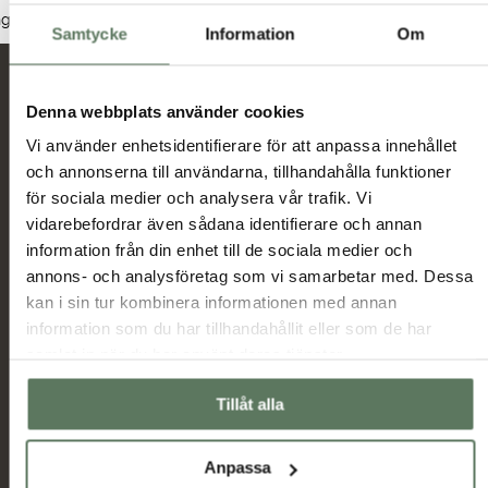
Dam
Herr
Junior
nga produkter hittades som motsvarar ditt val.
Samtycke
Information
Om
Nyheter och erbjudanden
Denna webbplats använder cookies
Vi använder enhetsidentifierare för att anpassa innehållet
och annonserna till användarna, tillhandahålla funktioner
Jag har tagit del av hur Tuxer hanterar
för sociala medier och analysera vår trafik. Vi
uppgifterna som hämtas in via formuläret och jag
vidarebefordrar även sådana identifierare och annan
Tuxer villkor
godkänner behandlingen enligt
information från din enhet till de sociala medier och
annons- och analysföretag som vi samarbetar med. Dessa
Skicka
kan i sin tur kombinera informationen med annan
information som du har tillhandahållit eller som de har
samlat in när du har använt deras tjänster.
Huvudmeny
Information
Sommarrea
Miljö & hållbarhet
Tillåt alla
Dam
Allmänna villkor
Herr
Ambassadörer
Anpassa
Outlet
Samarbetspartners