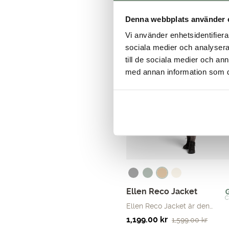
699.00
kr
ursprungliga
nuvarande
Denna webbplats använder 
priset
priset
Vi använder enhetsidentifierar
var:
är:
sociala medier och analysera 
699.00 kr.
499.00 kr.
till de sociala medier och a
med annan information som du 
Ellen Reco Jacket
Ellen Reco Jacket är den…
Det
Det
1,199.00
kr
1,599.00
kr