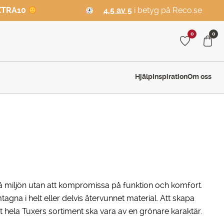
XTRA10
4,5 av 5
i betyg på Reco.se
0
0
Hjälp
Inspiration
Om oss
å miljön utan att kompromissa på funktion och komfort.
gna i helt eller delvis återvunnet material. Att skapa
t hela Tuxers sortiment ska vara av en grönare karaktär.