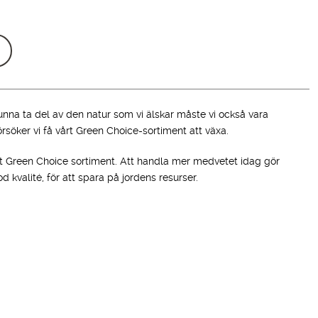
ursprungliga
nuvarande
priset
priset
var:
är:
1,099.00 kr.
699.00 kr.
kunna ta del av den natur som vi älskar måste vi också vara
rsöker vi få vårt Green Choice-sortiment att växa.
rt Green Choice sortiment. Att handla mer medvetet idag gör
 kvalité, för att spara på jordens resurser.