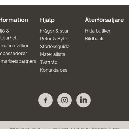
nformation
Hjälp
Återförsäljare
ljö &
Frågor & svar
Hitta butiker
llbarhet
Retur & Byte
Bildbank
lmänna villkor
Storleksguide
mbassadörer
Materiallista
marbetspartners
Tvättråd
Kontakta oss