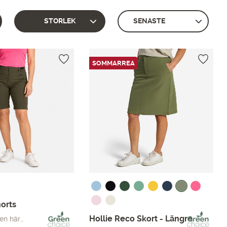
STORLEK
SOMMARREA
orts
Hollie Reco Skort - Längre
en här…