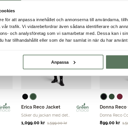
79
Det
Det
499.00
kr
699.00
kr
ursprungliga
nuvarande
cookies
ursprungliga
nuvarande
priset
priset
priset
priset
e för att anpassa innehållet och annonserna till användarna, tillh
var:
är:
var:
är:
vår trafik. Vi vidarebefordrar även sådana identifierare och anna
799.00 kr.
499.00 kr.
699.00 kr.
499.00 kr.
nnons- och analysföretag som vi samarbetar med. Dessa kan i sin
har tillhandahållit eller som de har samlat in när du har använt 
Anpassa
Erica Reco Jacket
Donna Reco 
Söker du jackan med det…
Donna Reco Coa
Det
Det
Det
Det
1,099.00
kr
899.00
kr
1,599.00
kr
1,