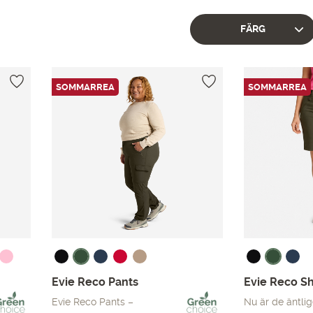
FÄRG
SOMMARREA
SOMMARREA
Evie Reco Pants
Evie Reco Sh
Evie Reco Pants –
Nu är de äntlig