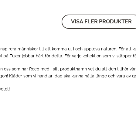
ursprungliga
nuvarande
ursprungliga
nuvarande
priset
priset
priset
priset
var:
är:
var:
är:
VISA FLER PRODUKTER
1,599.00 kr.
1,099.00 kr.
1,599.00 kr.
899.00 kr.
inspirera människor till att komma ut i och uppleva naturen. För att 
å Tuxer jobbar hårt för detta. För varje kollektion som vi släpper fö
n oss som har Reco med i sitt produktnamn vet du att den tillhör vå
rgon! Kläder som vi handlar idag ska kunna hålla länge och vara av god
etet!