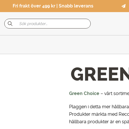
Fri frakt över 499 kr | Snabb leverans
GREEN
Green Choice
– vårt sortim
Plaggen i detta mer hållbar
Produkter märkta med Reco ti
hållbara produkter är en spä