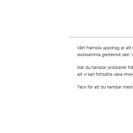
ursprungliga
nuvarande
priset
priset
var:
är:
1,599.00 kr.
1,199.00 kr.
Vårt främsta uppdrag är att 
skonsamma gentemot den. Vi p
När du handlar produkter frå
att vi kan fortsätta växa imo
Tack för att du handlar medv