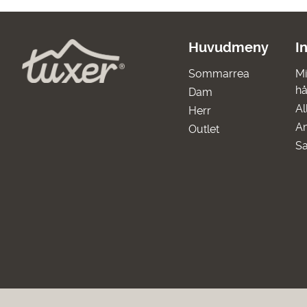
Huvudmeny
I
Sommarrea
Mi
hå
Dam
Al
Herr
A
Outlet
Sa