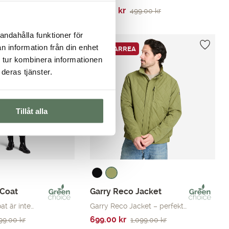
9.00
kr
Det
Det
279.00
kr
499.00
kr
ursprungliga
nuvarande
priset
priset
andahålla funktioner för
var:
är:
n information från din enhet
SOMMARREA
499.00 kr.
279.00 kr.
 tur kombinera informationen
deras tjänster.
Tillåt alla
Coat
Garry Reco Jacket
t är inte…
Garry Reco Jacket – perfekt…
Det
Det
699.00
kr
599.00
kr
1,099.00
kr