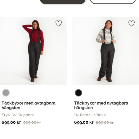
Showing all 2 results
Täckbyxor med avtagbara
Täckbyxor med avtagbara
hängslen
hängslen
Trysil W Skipants ...
W-Pants - Våra sli...
Det
Det
Det
Det
699.00
kr
699.00
kr
999.00
kr
899.00
kr
ursprungliga
nuvarande
ursprungliga
nuvarande
priset
priset
priset
priset