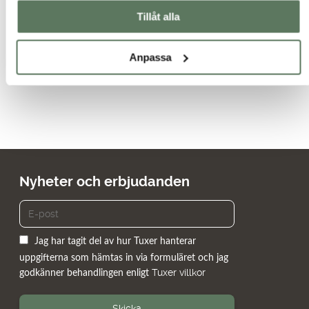
förhindra överhettning. Det är också viktigt att hitta byxor som
Tillåt alla
passar dig bra och har tillräckligt med rörelsefrihet för dina
aktiviteter.
Anpassa
Nyheter och erbjudanden
Jag har tagit del av hur Tuxer hanterar
uppgifterna som hämtas in via formuläret och jag
Tuxer villkor
godkänner behandlingen enligt
Skicka