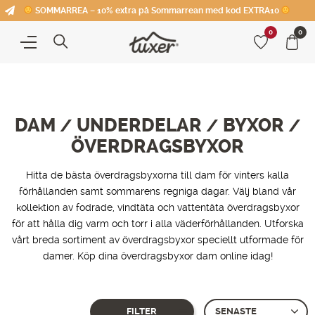
SOMMARREA – 10% extra på Sommarrean med kod EXTRA10
0
0
DAM
UNDERDELAR
BYXOR
/
/
/
ÖVERDRAGSBYXOR
Hitta de bästa överdragsbyxorna till dam för vinters kalla
förhållanden samt sommarens regniga dagar. Välj bland vår
kollektion av fodrade, vindtäta och vattentäta överdragsbyxor
för att hålla dig varm och torr i alla väderförhållanden. Utforska
vårt breda sortiment av överdragsbyxor speciellt utformade för
damer. Köp dina överdragsbyxor dam online idag!
FILTER