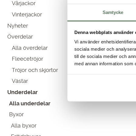
Vårjackor
priset
priset
var:
är:
Samtycke
Vinterjackor
599.00 kr.
399.00 kr.
Nyheter
Denna webbplats använder 
Överdelar
Vi använder enhetsidentifierar
Alla överdelar
sociala medier och analysera 
till de sociala medier och a
Fleecetröjor
med annan information som du 
Tröjor och skjortor
Västar
Underdelar
Alla underdelar
Byxor
Alla byxor