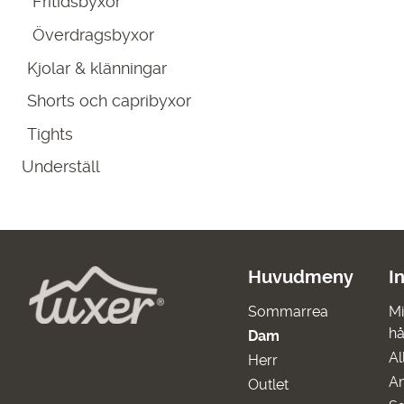
Fritidsbyxor
Överdragsbyxor
Kjolar & klänningar
Shorts och capribyxor
Tights
Underställ
Huvudmeny
I
Sommarrea
Mi
hå
Dam
Al
Herr
A
Outlet