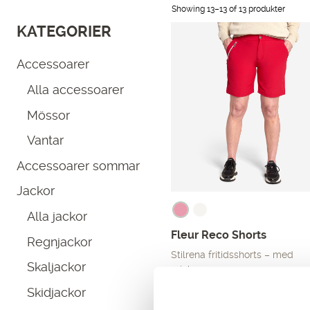
Showing 13–
13
of 13 produkter
KATEGORIER
Accessoarer
Alla accessoarer
Mössor
Vantar
Accessoarer sommar
Jackor
Alla jackor
Fleur Reco Shorts
Regnjackor
Stilrena fritidsshorts – med
Skaljackor
mjuk…
Det
Det
399.00
kr
599.00
kr
Skidjackor
ursprungliga
nuvarande