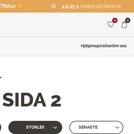
XTRA10
4,5 av 5
i betyg på Reco.se
0
0
Hjälp
Inspiration
Om oss
/
SIDA 2
/
STORLEK