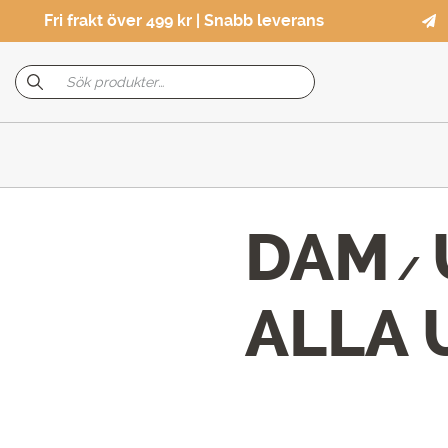
Fri frakt över 499 kr | Snabb leverans
DAM
/
ALLA