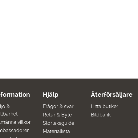
nformation
Hjälp
Återförsäljare
ljö &
Frågor & svar
Hitta butiker
llbarhet
Retur & Byte
Bildbank
lmänna villkor
Storleksguide
mbassadörer
Materiallista