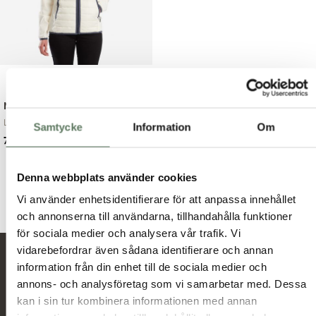
Molly Reco Jacket
Lättviktsjacka i s...
Samtycke
Information
Om
Det
Det
799.00
kr
1,199.00
kr
ursprungliga
nuvarande
priset
priset
Denna webbplats använder cookies
var:
är:
1,199.00 kr.
799.00 kr.
Vi använder enhetsidentifierare för att anpassa innehållet
och annonserna till användarna, tillhandahålla funktioner
för sociala medier och analysera vår trafik. Vi
vidarebefordrar även sådana identifierare och annan
Nyheter och erbjudanden
information från din enhet till de sociala medier och
annons- och analysföretag som vi samarbetar med. Dessa
kan i sin tur kombinera informationen med annan