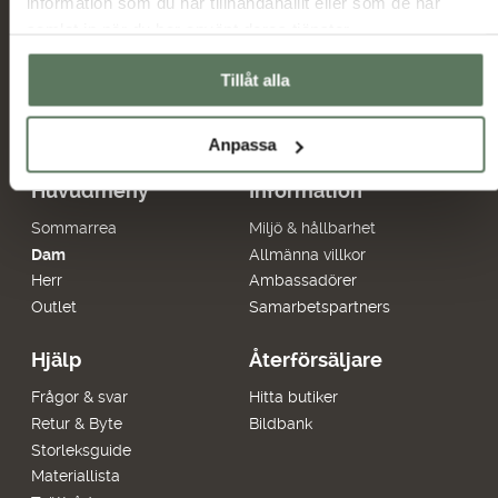
information som du har tillhandahållit eller som de har
Jag har tagit del av hur Tuxer hanterar
samlat in när du har använt deras tjänster.
uppgifterna som hämtas in via formuläret och jag
Tuxer villkor
godkänner behandlingen enligt
Tillåt alla
Skicka
Anpassa
Huvudmeny
Information
Sommarrea
Miljö & hållbarhet
Dam
Allmänna villkor
Herr
Ambassadörer
Outlet
Samarbetspartners
Hjälp
Återförsäljare
Frågor & svar
Hitta butiker
Retur & Byte
Bildbank
Storleksguide
Materiallista