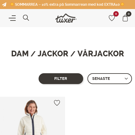
SOMMARREA – 10% extra på Sommarrean med kod EXTRA10
0
0
DAM
JACKOR
VÅRJACKOR
/
/
FILTER
Endast ett sökresultat