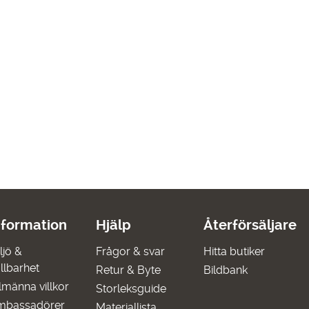
nformation
Hjälp
Återförsäljare
ljö &
Frågor & svar
Hitta butiker
llbarhet
Retur & Byte
Bildbank
lmänna villkor
Storleksguide
mbassadörer
Materiallista