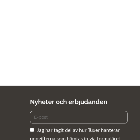
Nyheter och erbjudanden
Jag har tagit del av hur Tuxer hanterar
uppgifterna som hämtas in via formuläret