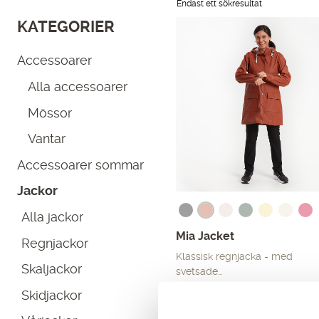
Endast ett sökresultat
KATEGORIER
Accessoarer
Alla accessoarer
Mössor
Vantar
Accessoarer sommar
Jackor
Alla jackor
Mia Jacket
Regnjackor
Klassisk regnjacka - med
Skaljackor
svetsade…
Det
Det
599.00
kr
999.00
kr
Skidjackor
ursprungliga
nuvarande