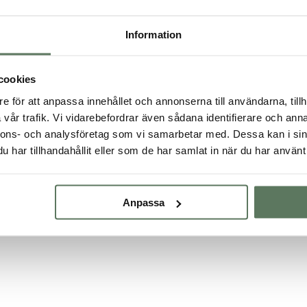
Information
Bästa friluftsjackan för dig – tänk på funk
et viktigt att fundera ut hur dina behov ser ut. För vilken utomhusak
cookies
skulle vi rekommendera att köpa en
lång
vinterjacka som även värmer 
som blå och röd. Ska du köpa en friluftsjacka för varmare säsonger ä
e för att anpassa innehållet och annonserna till användarna, tillh
ven viktigt att undersöka vilken vattentäthet friluftsjackan har för att
vår trafik. Vi vidarebefordrar även sådana identifierare och anna
höst. Med lätt fyllning är den lagom varm samtidigt som den är lätt oc
nnons- och analysföretag som vi samarbetar med. Dessa kan i sin
rade
skjortjackor
, samt tunnare jackor som
Mary Jacket
för vårens alla
har tillhandahållit eller som de har samlat in när du har använt 
art vårjacka att gå på stan med eller en funktionell vattentät fritidsja
Fritidsjackor till dam i stora storleka
Anpassa
lla att kunna leva en aktiv livsstil i våra funktionella jackor! Vi har fr
lättviktsjacka till dam i stora storlekar eller en skaljacka till vandringen