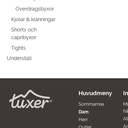
Överdragsbyxor
Kjolar & klänningar
Shorts och
capribyxor
Tights
Underställ
Huvudmeny
I
Sommarrea
Mi
hå
Dam
Al
Herr
A
Outlet