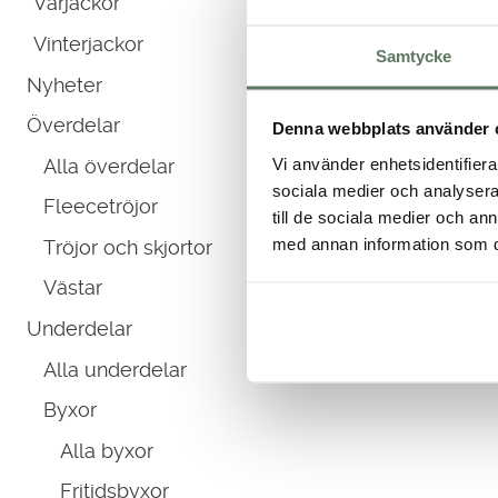
Vårjackor
priset
priset
var:
är:
Vinterjackor
Samtycke
999.00 kr.
599.00 kr.
Nyheter
Innan du köper en jacka är d
Överdelar
Denna webbplats använder 
För vinterns kyliga väder 
för dam i flera färger 
Vi använder enhetsidentifierar
Alla överdelar
ventilation. Det är ä
sociala medier och analysera 
Fleecetröjor
övergångsjacka för vår och 
till de sociala medier och a
även fodrad
regnjacka
, fod
med annan information som du 
Tröjor och skjortor
om du vill ha en snygg sv
Västar
Underdelar
På Tuxer vill vi inkludera a
stilren 
Alla underdelar
Byxor
Alla byxor
Fritidsbyxor