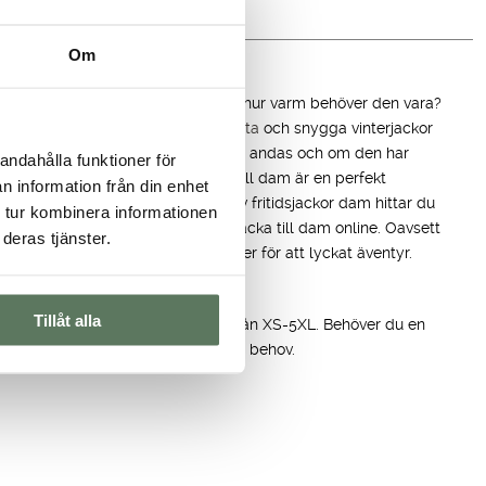
Om
tionerna
tivitet ska du använda din jacka och hur varm behöver den vara?
dig om benen. Vi har även flera
korta
och snygga vinterjackor
r det viktigt att undersöka om jackan andas och om den har
andahålla funktioner för
 skydda mot regn. En lättviktsjacka till dam är en perfekt
n information från din enhet
h smidig att bära. I vårt utbud av fritidsjackor dam hittar du
 tur kombinera informationen
 aktiviteter. Köp din regn och vindjacka till dam online. Oavsett
deras tjänster.
cka till båten, har vi det du behöver för att lyckat äventyr.
r
Tillåt alla
itidsjackor till dam i stora storlekar, från XS-5XL. Behöver du en
 i stora storlekar har vi allt för dina behov.