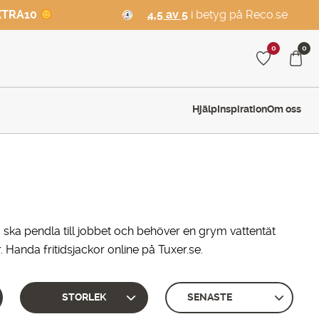
XTRA10
4,5 av 5
i betyg på Reco.se
0
0
Hjälp
Inspiration
Om oss
u ska pendla till jobbet och behöver en grym vattentät
. Handa fritidsjackor online på Tuxer.se.
STORLEK