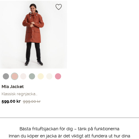
Endast ett sökresultat
Mia Jacket
Klassisk regnjacka...
Det
Det
599.00
kr
999.00
kr
ursprungliga
nuvarande
priset
priset
var:
är:
999.00 kr.
599.00 kr.
Bästa friluftsjackan för dig – tänk på funktionerna
Innan du köper en jacka är det viktigt att fundera ut hur dina