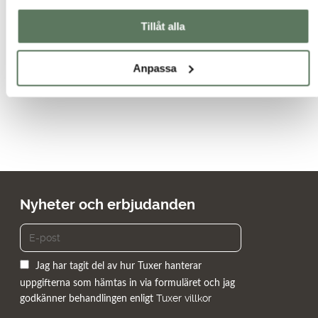
våra funktionella jackor! Vi har fritidsjackor till dam i stora
Tillåt alla
storlekar, från XS-5XL. Behöver du en stilren lättviktsjacka till
dam i stora storlekar eller en skaljacka till vandringen i stora
storlekar har vi allt för dina behov.
Anpassa
Nyheter och erbjudanden
Jag har tagit del av hur Tuxer hanterar
uppgifterna som hämtas in via formuläret och jag
Tuxer villkor
godkänner behandlingen enligt