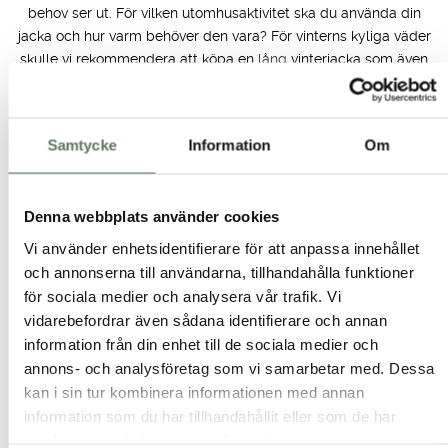
behov ser ut. För vilken utomhusaktivitet ska du använda din
jacka och hur varm behöver den vara? För vinterns kyliga väder
skulle vi rekommendera att köpa en
lång
vinterjacka som även
värmer dig om benen. Vi har även flera
korta
och snygga
vinterjackor för dam i flera färger som blå och röd. Ska du
köpa en friluftsjacka för varmare säsonger är det viktigt att
Samtycke
Information
Om
undersöka om jackan andas och om den har ventilation. Det är
även viktigt att undersöka vilken vattentäthet friluftsjackan har
för att skydda mot regn. En lättviktsjacka till dam är en perfekt
Denna webbplats använder cookies
övergångsjacka för vår och höst. Med lätt fyllning är den
lagom varm samtidigt som den är lätt och smidig att bära. I
Vi använder enhetsidentifierare för att anpassa innehållet
vårt utbud av fritidsjackor dam hittar du även fodrad
och annonserna till användarna, tillhandahålla funktioner
regnjacka
, fodrade
skjortjackor
, samt tunnare jackor som
Mary
för sociala medier och analysera vår trafik. Vi
Jacket
för vårens alla aktiviteter. Köp din regn och vindjacka till
vidarebefordrar även sådana identifierare och annan
dam online. Oavsett om du vill ha en snygg svart vårjacka att
information från din enhet till de sociala medier och
gå på stan med eller en funktionell vattentät fritidsjacka till
annons- och analysföretag som vi samarbetar med. Dessa
båten, har vi det du behöver för att lyckat äventyr.
kan i sin tur kombinera informationen med annan
information som du har tillhandahållit eller som de har
Fritidsjackor till dam i stora storlekar
samlat in när du har använt deras tjänster.
På Tuxer vill vi inkludera alla att kunna leva en aktiv livsstil i