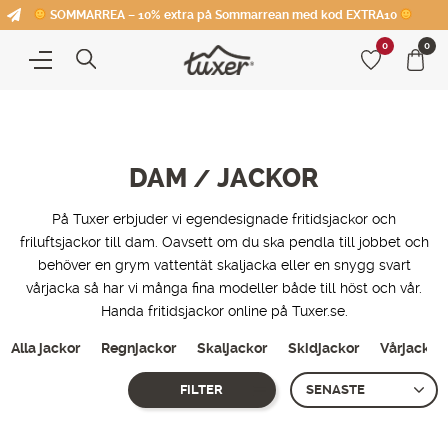
SOMMARREA – 10% extra på Sommarrean med kod EXTRA10
0
0
DAM
JACKOR
/
På Tuxer erbjuder vi egendesignade fritidsjackor och
friluftsjackor till dam. Oavsett om du ska pendla till jobbet och
behöver en grym vattentät skaljacka eller en snygg svart
vårjacka så har vi många fina modeller både till höst och vår.
Handa fritidsjackor online på Tuxer.se.
Alla jackor
Regnjackor
Skaljackor
Skidjackor
Vårjackor
FILTER