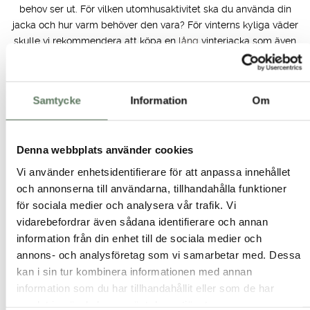
behov ser ut. För vilken utomhusaktivitet ska du använda din
jacka och hur varm behöver den vara? För vinterns kyliga väder
skulle vi rekommendera att köpa en
lång
vinterjacka som även
värmer dig om benen. Vi har även flera
korta
och snygga
vinterjackor för dam i flera färger som blå och röd. Ska du
köpa en friluftsjacka för varmare säsonger är det viktigt att
Samtycke
Information
Om
undersöka om jackan andas och om den har ventilation. Det är
även viktigt att undersöka vilken vattentäthet friluftsjackan har
för att skydda mot regn. En lättviktsjacka till dam är en perfekt
Denna webbplats använder cookies
övergångsjacka för vår och höst. Med lätt fyllning är den
lagom varm samtidigt som den är lätt och smidig att bära. I
Vi använder enhetsidentifierare för att anpassa innehållet
vårt utbud av fritidsjackor dam hittar du även fodrad
och annonserna till användarna, tillhandahålla funktioner
regnjacka
, fodrade
skjortjackor
, samt tunnare jackor som
Mary
för sociala medier och analysera vår trafik. Vi
Jacket
för vårens alla aktiviteter. Köp din regn och vindjacka till
vidarebefordrar även sådana identifierare och annan
dam online. Oavsett om du vill ha en snygg svart vårjacka att
information från din enhet till de sociala medier och
gå på stan med eller en funktionell vattentät fritidsjacka till
annons- och analysföretag som vi samarbetar med. Dessa
båten, har vi det du behöver för att lyckat äventyr.
kan i sin tur kombinera informationen med annan
information som du har tillhandahållit eller som de har
Fritidsjackor till dam i stora storlekar
samlat in när du har använt deras tjänster.
På Tuxer vill vi inkludera alla att kunna leva en aktiv livsstil i