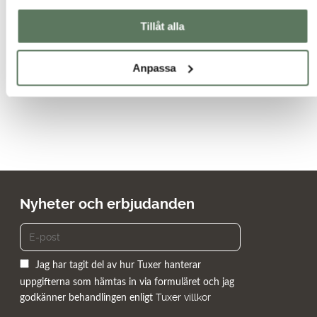
våra funktionella jackor! Vi har fritidsjackor till dam i stora
Tillåt alla
storlekar, från XS-5XL. Behöver du en stilren lättviktsjacka till
dam i stora storlekar eller en skaljacka till vandringen i stora
storlekar har vi allt för dina behov.
Anpassa
Nyheter och erbjudanden
Jag har tagit del av hur Tuxer hanterar
uppgifterna som hämtas in via formuläret och jag
Tuxer villkor
godkänner behandlingen enligt