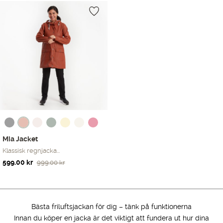
Endast ett sökresultat
Mia Jacket
Klassisk regnjacka...
Det
Det
599.00
kr
999.00
kr
ursprungliga
nuvarande
priset
priset
var:
är:
999.00 kr.
599.00 kr.
Bästa friluftsjackan för dig – tänk på funktionerna
Innan du köper en jacka är det viktigt att fundera ut hur dina