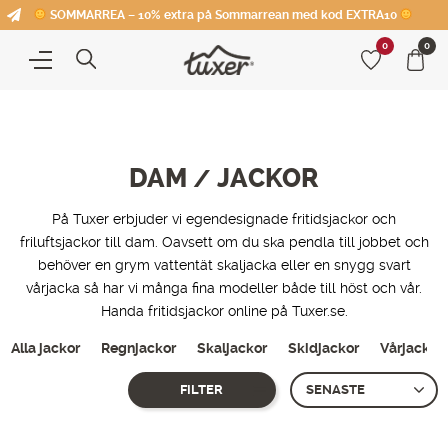
SOMMARREA – 10% extra på Sommarrean med kod EXTRA10
0
0
DAM
JACKOR
/
På Tuxer erbjuder vi egendesignade fritidsjackor och
friluftsjackor till dam. Oavsett om du ska pendla till jobbet och
behöver en grym vattentät skaljacka eller en snygg svart
vårjacka så har vi många fina modeller både till höst och vår.
Handa fritidsjackor online på Tuxer.se.
Alla jackor
Regnjackor
Skaljackor
Skidjackor
Vårjackor
FILTER