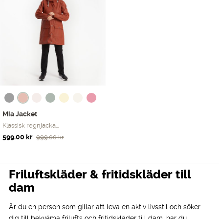
Mia Jacket
Klassisk regnjacka...
Det
Det
599.00
kr
999.00
kr
ursprungliga
nuvarande
priset
priset
var:
är:
Friluftskläder & fritidskläder till
999.00 kr.
599.00 kr.
dam
Är du en person som gillar att leva en aktiv livsstil och söker
dig till bekväma frilufts och fritidskläder till dam, har du