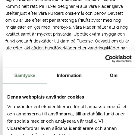
kommit helt rätt. På Tuxer designar vi alla våra kläder själva
utefter just efter våra kunders önskemål och behov. Oavsett
om du är ute efter ett par stretchiga friluftsbyxor med hög
midja eller en kjol med innerbyxa. Våra kläder håller alltid hög
kvalitét samt är mycket prisvärda. Upptäck våra snygga och
funktionella fritidskläder till dam på Tuxer.se. Oavsett om du är
ute efter jaktkläder, hundförarkläder eller vandringskläder har
vi allt för dina utomhusaktiviteter!
Brett utbud på fritidskläder
Samtycke
Information
Om
Våra populäraste kategorier:
Skorts – kjol med innerbyxa
Denna webbplats använder cookies
Fritidsbyxor
Vandringstights
Vi använder enhetsidentifierare för att anpassa innehållet
Fodrade friluftsbyxor
och annonserna till användarna, tillhandahålla funktioner
Fritidsjackor
för sociala medier och analysera vår trafik. Vi
Vinterjackor
vidarebefordrar även sådana identifierare och annan
Söker du efter fritidskläder till dam i stora storlekar?