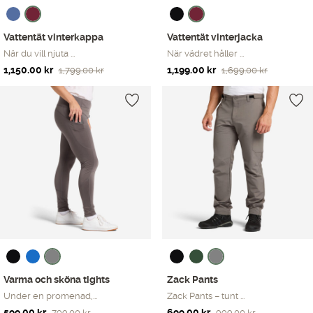
Vattentät vinterkappa
Vattentät vinterjacka
När du vill njuta ...
När vädret håller ...
Det
Det
Det
Det
1,150.00
kr
1,199.00
kr
1,799.00
kr
1,699.00
kr
ursprungliga
nuvarande
ursprungliga
nuvarande
priset
priset
priset
priset
var:
är:
var:
är:
1,799.00 kr.
1,150.00 kr.
1,699.00 kr.
1,199.00 kr.
Varma och sköna tights
Zack Pants
Under en promenad,...
Zack Pants – tunt ...
Det
Det
Det
Det
599.00
kr
699.00
kr
799.00
kr
999.00
kr