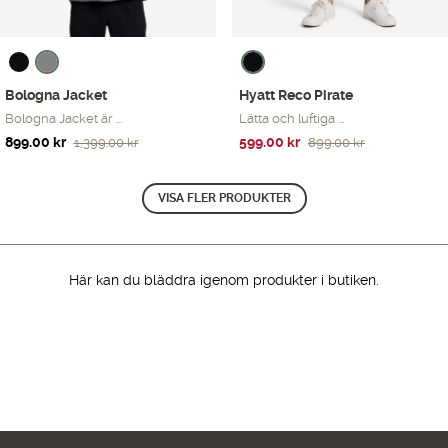
Bologna Jacket
Hyatt Reco Pirate
Bologna Jacket är ...
Lätta och luftiga ...
Det
Det
Det
Det
899.00
kr
599.00
kr
1,399.00
kr
899.00
kr
ursprungliga
nuvarande
ursprungliga
nuvarande
priset
priset
priset
priset
VISA FLER PRODUKTER
var:
är:
var:
är:
1,399.00 kr.
899.00 kr.
899.00 kr.
599.00 kr.
Här kan du bläddra igenom produkter i butiken.