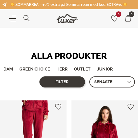
SOMMARREA – 10% extra på Sommarrean med kod EXTRA10
0
0
ALLA PRODUKTER
DAM
GREEN CHOICE
HERR
OUTLET
JUNIOR
FILTER
Showing 25–
36
of 101 produkter