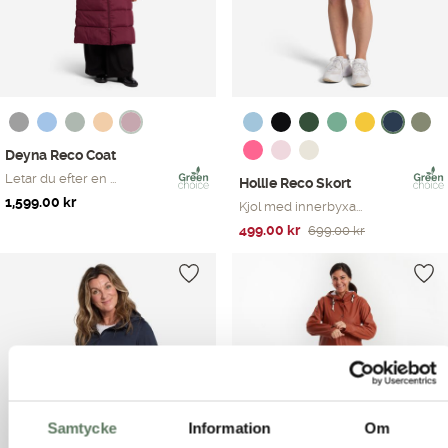
Deyna Reco Coat
Letar du efter en ...
Hollie Reco Skort
1,599.00
kr
Kjol med innerbyxa...
Det
Det
499.00
kr
699.00
kr
ursprungliga
nuvarande
priset
priset
var:
är:
699.00 kr.
499.00 kr.
Samtycke
Information
Om