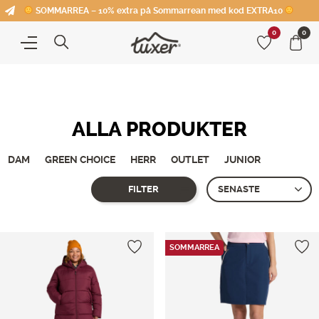
SOMMARREA – 10% extra på Sommarrean med kod EXTRA10
0
0
ALLA PRODUKTER
DAM
GREEN CHOICE
HERR
OUTLET
JUNIOR
FILTER
Showing all 4 results
SOMMARREA