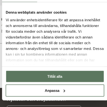
Denna webbplats använder cookies
Hoodie dam
Mia Jacket
Vi använder enhetsidentifierare för att anpassa innehållet
Anchor jacket- Otr...
Klassisk regnjacka...
och annonserna till användarna, tillhandahålla funktioner
Det
Det
Det
Det
399.00
kr
599.00
kr
699.00
kr
999.00
kr
för sociala medier och analysera vår trafik. Vi
ursprungliga
nuvarande
ursprungliga
nuvarande
vidarebefordrar även sådana identifierare och annan
priset
priset
priset
priset
information från din enhet till de sociala medier och
var:
är:
var:
är:
annons- och analysföretag som vi samarbetar med. Dessa
699.00 kr.
399.00 kr.
999.00 kr.
599.00 kr.
Här kan du bläddra igenom produkter i butiken.
kan i sin tur kombinera informationen med annan
information som du har tillhandahållit eller som de har
samlat in när du har använt deras tjänster.
Tillåt alla
Anpassa
Nyheter och erbjudanden