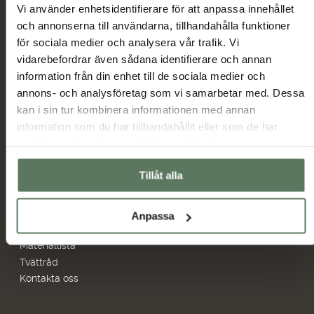
Vi använder enhetsidentifierare för att anpassa innehållet
Skicka
och annonserna till användarna, tillhandahålla funktioner
för sociala medier och analysera vår trafik. Vi
vidarebefordrar även sådana identifierare och annan
Huvudmeny
Information
information från din enhet till de sociala medier och
Sommarrea
Miljö & hållbarhet
annons- och analysföretag som vi samarbetar med. Dessa
Dam
Allmänna villkor
kan i sin tur kombinera informationen med annan
Herr
Ambassadörer
information som du har tillhandahållit eller som de har
Outlet
Samarbetspartners
samlat in när du har använt deras tjänster.
Hjälp
Återförsäljare
Tillåt alla
Frågor & svar
Hitta butiker
Retur & Byte
Bildbank
Anpassa
Storleksguide
Materiallista
Tvättråd
Kontakta oss