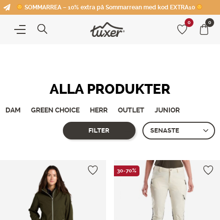
SOMMARREA – 10% extra på Sommarrean med kod EXTRA10
0
0
ALLA PRODUKTER
DAM
GREEN CHOICE
HERR
OUTLET
JUNIOR
FILTER
Showing all 2 results
30-70%