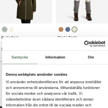
Zusie Coat
Flexi L Pants
Vind- och vattenav...
Stretchig fritidsb...
Det
Det
Det
Det
799.00
kr
499.00
kr
1,499.00
kr
999.00
kr
ursprungliga
nuvarande
ursprungliga
nuvarande
Samtycke
Information
Om
priset
priset
priset
priset
var:
är:
var:
är:
1,499.00 kr.
799.00 kr.
999.00 kr.
499.00 kr.
Här kan du bläddra igenom produkter i butiken.
Denna webbplats använder cookies
Vi använder enhetsidentifierare för att anpassa innehållet
och annonserna till användarna, tillhandahålla funktioner
för sociala medier och analysera vår trafik. Vi
vidarebefordrar även sådana identifierare och annan
information från din enhet till de sociala medier och