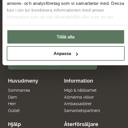
annons- och analysföretag som vi samarbetar med. Dessa
kan i sin tur kombinera informationen med annan
Nyheter och erbjudanden
information som du har tillhandahållit eller som de har
samlat in när du har använt deras tjänster.
Jag har tagit del av hur Tuxer hanterar
Tillåt alla
uppgifterna som hämtas in via formuläret och jag
Tuxer villkor
godkänner behandlingen enligt
Anpassa
Skicka
Huvudmeny
Information
Sommarrea
Miljö & hållbarhet
Dam
Allmänna villkor
Herr
Ambassadörer
Outlet
Samarbetspartners
Hjälp
Återförsäljare