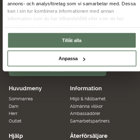
annons- och analysföretag som vi samarbetar med. Dessa
kan i sin tur kombinera informationen med annan
Nyheter och erbjudanden
information som du har tillhandahållit eller som de har
samlat in när du har använt deras tjänster.
Jag har tagit del av hur Tuxer hanterar
Tillåt alla
uppgifterna som hämtas in via formuläret och jag
Tuxer villkor
godkänner behandlingen enligt
Anpassa
Skicka
Huvudmeny
Information
Sommarrea
Miljö & hållbarhet
Dam
Allmänna villkor
Herr
Ambassadörer
Outlet
Samarbetspartners
Hjälp
Återförsäljare