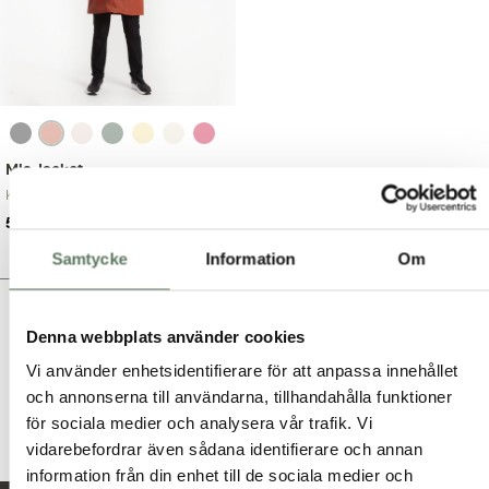
Mia Jacket
Klassisk regnjacka...
Det
Det
599.00
kr
999.00
kr
ursprungliga
nuvarande
Samtycke
Information
Om
priset
priset
var:
är:
999.00 kr.
599.00 kr.
Här kan du bläddra igenom produkter i butiken.
Denna webbplats använder cookies
Vi använder enhetsidentifierare för att anpassa innehållet
och annonserna till användarna, tillhandahålla funktioner
för sociala medier och analysera vår trafik. Vi
vidarebefordrar även sådana identifierare och annan
information från din enhet till de sociala medier och