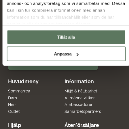
annons- och analysföretag som vi samarbetar med. Dessa
kan i sin tur kombinera informationen med annan
Nyheter och erbjudanden
information som du har tillhandahållit eller som de har
samlat in när du har använt deras tjänster.
Jag har tagit del av hur Tuxer hanterar
Tillåt alla
uppgifterna som hämtas in via formuläret och jag
Tuxer villkor
godkänner behandlingen enligt
Anpassa
Skicka
Huvudmeny
Information
Sommarrea
Miljö & hållbarhet
Dam
Allmänna villkor
Herr
Ambassadörer
Outlet
Samarbetspartners
Hjälp
Återförsäljare