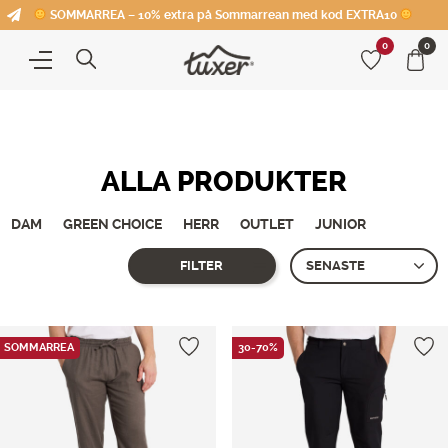
SOMMARREA – 10% extra på Sommarrean med kod EXTRA10
0
0
ALLA PRODUKTER
DAM
GREEN CHOICE
HERR
OUTLET
JUNIOR
FILTER
Showing all 2 results
SOMMARREA
30-70%